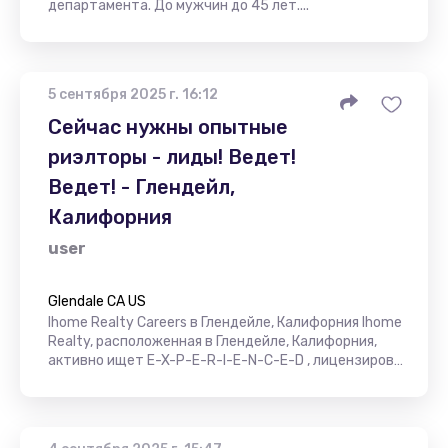
департамента. До мужчин до 45 лет....
5 сентября 2025 г. 16:12
Сейчас нужны опытные
риэлторы - лиды! Ведет!
Ведет! - Глендейл,
Калифорния
user
Glendale CA US
Ihome Realty Careers в Глендейле, Калифорния Ihome
Realty, расположенная в Глендейле, Калифорния,
активно ищет E-X-P-E-R-I-E-N-C-E-D , лицензиров…