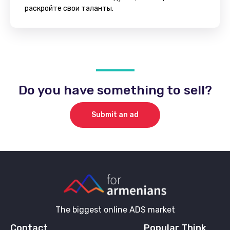
раскройте свои таланты.
Do you have something to sell?
Submit an ad
The biggest online ADS market
Contact
Popular Think