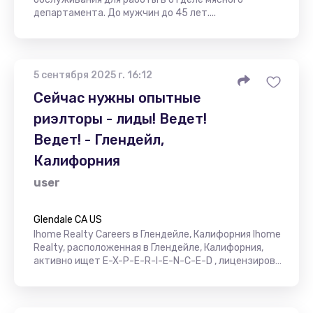
департамента. До мужчин до 45 лет....
5 сентября 2025 г. 16:12
Сейчас нужны опытные
риэлторы - лиды! Ведет!
Ведет! - Глендейл,
Калифорния
user
Glendale CA US
Ihome Realty Careers в Глендейле, Калифорния Ihome
Realty, расположенная в Глендейле, Калифорния,
активно ищет E-X-P-E-R-I-E-N-C-E-D , лицензиров…