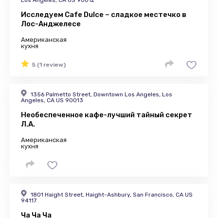
Los Angeles, CA US 90012
Исследуем Cafe Dulce – сладкое местечко в
Лос-Анджелесе
Американская
кухня
5 (1 review)
1356 Palmetto Street, Downtown Los Angeles, Los
Angeles, CA US 90013
Необеспеченное кафе-лучший тайный секрет
Л.А.
Американская
кухня
1801 Haight Street, Haight-Ashbury, San Francisco, CA US
94117
Ча Ча Ча