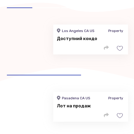
Los Angeles CA US
Property
Доступний кондо
Pasadena CA US
Property
Лот на продаж