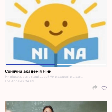
Сонячна академія Ніни
Ми відкриваємо наші двері! Ми в захваті від зап…
Los Angeles CA US