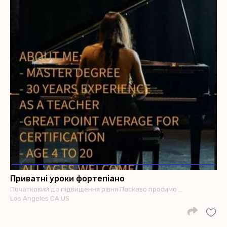
Приватні уроки фортепіано
Початковий до підвищення рівня Ласкаво просимо …
Los Angeles CA US