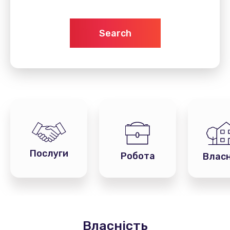
Search
Послуги
Робота
Власн
Власність