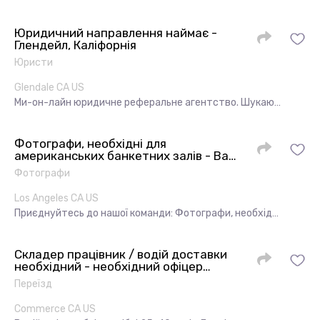
Юридичний направлення наймає -
Глендейл, Каліфорнія
Юристи
Glendale CA US
Ми-он-лайн юридичне реферальне агентство. Шукаю…
Фотографи, необхідні для
американських банкетних залів - Ван
Нуйс, Глендейл, Каліфорнія
Фотографи
Los Angeles CA US
Приєднуйтесь до нашої команди: Фотографи, необхід…
Складер працівник / водій доставки
необхідний - необхідний офіцер
складу / доставка водія - Commerce,
Переїзд
CA
Commerce CA US