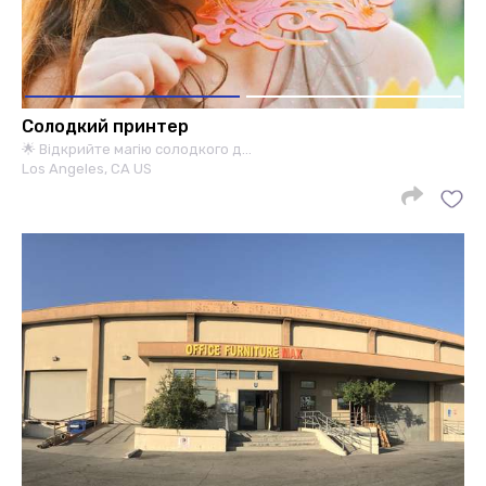
Солодкий принтер
🌟 Відкрийте магію солодкого д…
Los Angeles, CA US