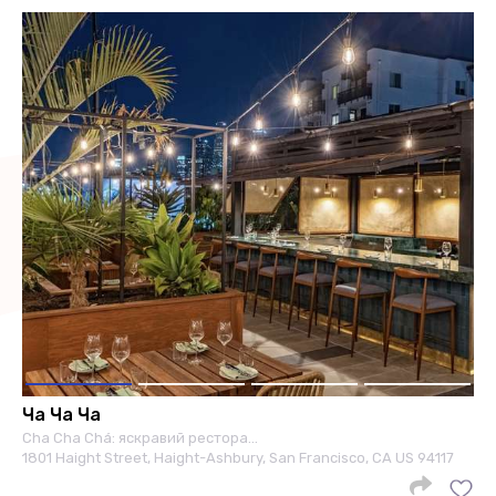
Ча Ча Ча
Cha Cha Chá: яскравий рестора…
1801 Haight Street, Haight-Ashbury, San Francisco, CA US 94117