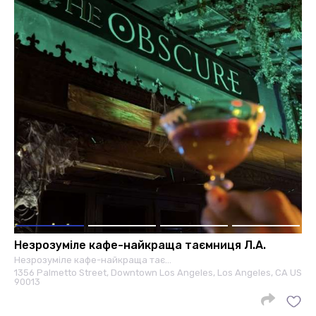
Незрозуміле кафе-найкраща таємниця Л.А.
Незрозуміле кафе-найкраща тає…
1356 Palmetto Street, Downtown Los Angeles, Los Angeles, CA US
90013