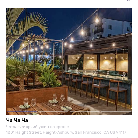
Ча Ча Ча
Ча-ча-ча: яркий ужин на крыше…
1801 Haight Street, Haight-Ashbury, San Francisco, CA US 94117