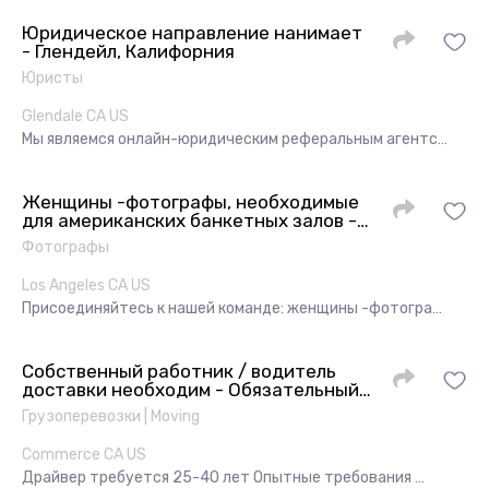
Юридическое направление нанимает
- Глендейл, Калифорния
Юристы
Glendale CA US
Мы являемся онлайн-юридическим реферальным агентс…
Женщины -фотографы, необходимые
для американских банкетных залов -
Ван Найс, Глендейл, Калифорния
Фотографы
Los Angeles CA US
Присоединяйтесь к нашей команде: женщины -фотогра…
Собственный работник / водитель
доставки необходим - Обязательный
офицер склада / доставка водителя -
Грузоперевозки | Moving
Commerce, CA
Commerce CA US
Драйвер требуется 25-40 лет Опытные требования …