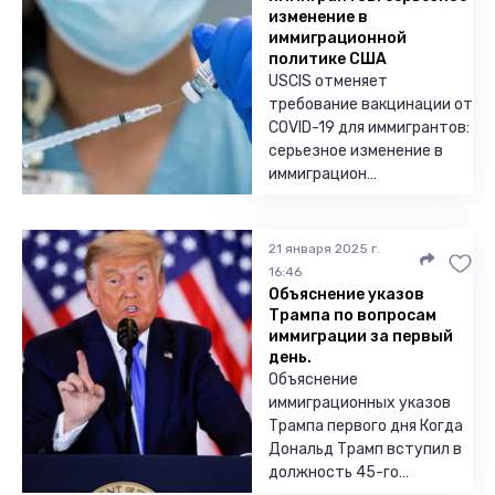
изменение в
иммиграционной
политике США
USCIS отменяет
требование вакцинации от
COVID-19 для иммигрантов:
серьезное изменение в
иммиграцион…
21 января 2025 г.
16:46
Объяснение указов
Трампа по вопросам
иммиграции за первый
день.
Объяснение
иммиграционных указов
Трампа первого дня Когда
Дональд Трамп вступил в
должность 45-го…