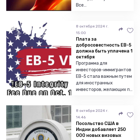
Все…
8 октября 2024 г.
15:00
Плата за
добросовестность EB-5
должна быть уплачена 1
октября
Программа для
инвесторов-иммигрантов
EB-5 стала важным путем
для иностранных
инвесторов, желающих п…
8 октября 2024 г.
14:46
Посольство США в
Индии добавляет 250
000 новых визовых