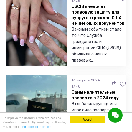
17:26
USCIS внедряет
правовую защиту для
супругов граждан США,
не имеющих документов
Важным событием стало
то, что Служба
гражданства и
иммиграции США (USCIS)
объявила о новых
правовых…
13 августа 2024 г.
17:40
Самые влиятельные
паспорта в 2024 году
В глобализирующемся
мире сила паспорта
выходит за рамки
To improve the usability of the site, we use
Accept
Cookies and user id. By remaining on the site,
простого проездного
you agree to
the policy of their use.
документа; он представл…