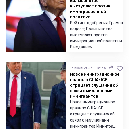
Большинство
выступают против
иммиграционной
политики
Рейтинг одобрения Трампа
падает; Большинство
выступают против
иммиграционной политики
В недавнем …
16 июля 2025 г. 15:35
Новое иммиграционное
правило США: ICE
отрицает слушания об
связи с миллионами
иммигрантов
Новое иммиграционное
правило США: ICE
отрицает слушания об
связи с миллионами
иммигрантов Иммигра…