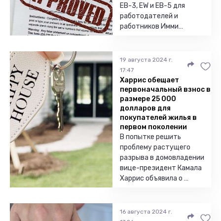
EB-3, EW и EB-5 для
работодателей и
работников Имми…
19 августа 2024 г.
17:47
Харрис обещает
первоначальный взнос в
размере 25 000
долларов для
покупателей жилья в
первом поколении
В попытке решить
проблему растущего
разрыва в домовладении
вице-президент Камала
Харрис объявила о …
16 августа 2024 г.