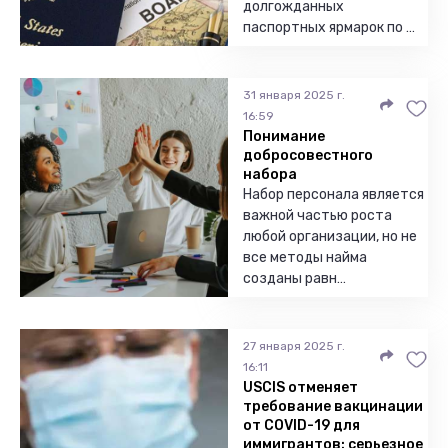
долгожданных
паспортных ярмарок по …
31 января 2025 г.
16:59
Понимание
добросовестного
набора
Набор персонала является
важной частью роста
любой организации, но не
все методы найма
созданы равн…
27 января 2025 г.
16:11
USCIS отменяет
требование вакцинации
от COVID-19 для
иммигрантов: серьезное