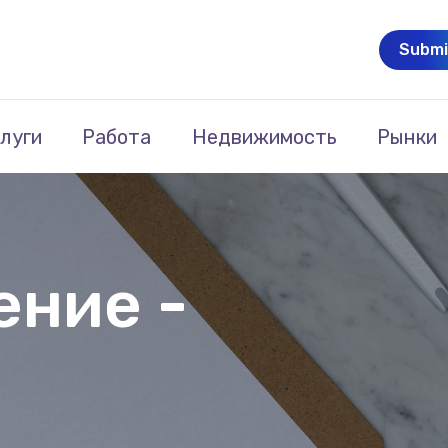
Submi
луги
Работа
Недвижимость
Рынки
ние -