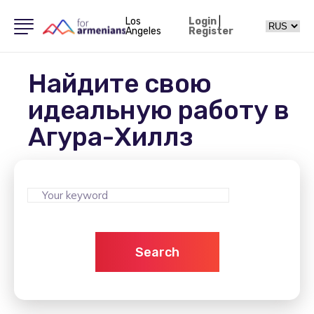
Los
Login
|
Angeles
Register
Найдите свою
идеальную работу в
Агура-Хиллз
Search