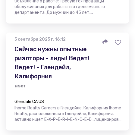
Объявление о работе: Требуются продавцы
обслуживания для работы в отделе мясного
департамента. До мужчин до 45 лет....
5 сентября 2025 г. 16:12
Сейчас нужны опытные
риэлторы - лиды! Ведет!
Ведет! - Глендейл,
Калифорния
user
Glendale CA US
Ihome Realty Careers в Глендейле, Калифорния Ihome
Realty, расположенная в Глендейле, Калифорния,
активно ищет E-X-P-E-R-I-E-N-C-E-D , лицензиров…