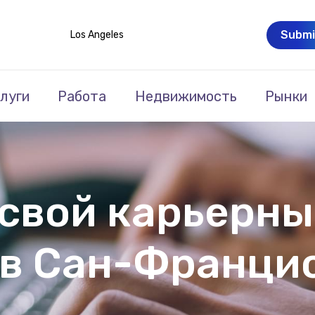
Submi
Los Angeles
луги
Работа
Недвижимость
Рынки
 свой карьерн
 в Сан-Франци