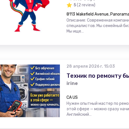
5
(2 review)
8113 Wakefield Avenue, Panorama 
Описание: Современная компан
специалистов. Мы семейный би
Мы ище…
28 апреля 2026 г. 15:03
Техник по ремонту б
irine
CA US
Нужен опытный мастер по ремо
этой сфере — можно сразу начи
Английский…