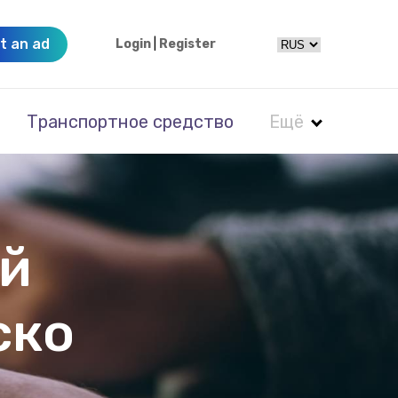
t an ad
Login
|
Register
Транспортное средство
Ещё
ый
ско