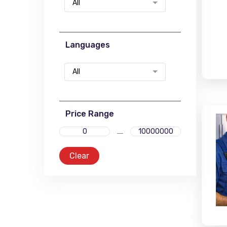
All
Languages
All
Price Range
Clear