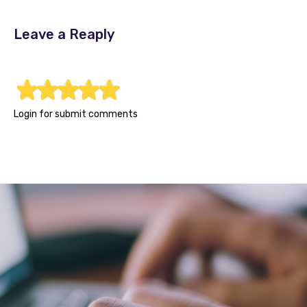
Leave a Reaply
1
2
3
4
5
Login for submit comments