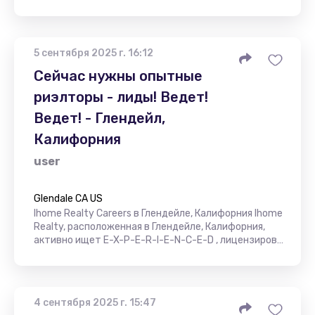
5 сентября 2025 г. 16:12
Сейчас нужны опытные
риэлторы - лиды! Ведет!
Ведет! - Глендейл,
Калифорния
user
Glendale CA US
Ihome Realty Careers в Глендейле, Калифорния Ihome
Realty, расположенная в Глендейле, Калифорния,
активно ищет E-X-P-E-R-I-E-N-C-E-D , лицензиров…
4 сентября 2025 г. 15:47