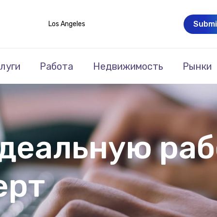
Submi
Los Angeles
луги
Работа
Недвижимость
Рынки
деальную раб
ерт