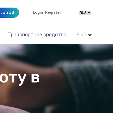
t an ad
Login
|
Register
Транспортное средство
Ещё
оту в