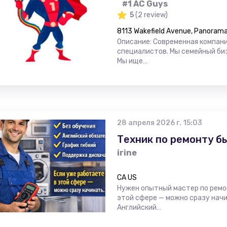
#1 AC Guys
5
(2 review)
8113 Wakefield Avenue, Panorama 
Описание: Современная компан
специалистов. Мы семейный би
Мы ище…
28 апреля 2026 г. 15:03
Техник по ремонту б
irine
CA US
Нужен опытный мастер по ремо
этой сфере — можно сразу начи
Английский…