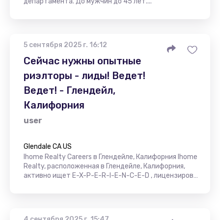
департамента. До мужчин до 45 лет....
5 сентября 2025 г. 16:12
Сейчас нужны опытные
риэлторы - лиды! Ведет!
Ведет! - Глендейл,
Калифорния
user
Glendale CA US
Ihome Realty Careers в Глендейле, Калифорния Ihome
Realty, расположенная в Глендейле, Калифорния,
активно ищет E-X-P-E-R-I-E-N-C-E-D , лицензиров…
4 сентября 2025 г. 15:47