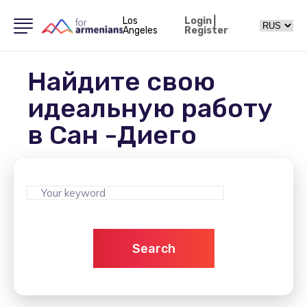
Los
Login
|
Angeles
Register
Найдите свою
идеальную работу
в Сан -Диего
Search