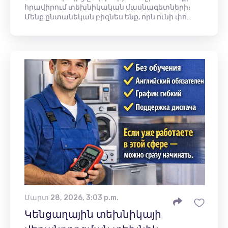
հրավիրում տեխնիկական մասնագետների։
Մենք ընտանեկան բիզնես ենք, որն ունի փո…
Մարտ 28, 2026, 3:03 p.m.
Կենցաղային տեխնիկայի