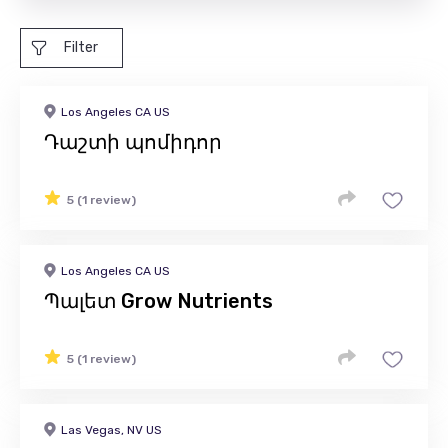
Filter
Los Angeles CA US
Դաշտի պոմիդոր
5 (1 review)
Los Angeles CA US
Պալետ Grow Nutrients
5 (1 review)
Las Vegas, NV US