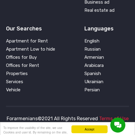
Business ad
Real estate ad
Our Searches
Languages
Apartment for Rent
English
Apartment Low to hide
Russian
Offices for Buy
Armenian
Offices for Rent
Arabicara
Properties
Spanish
Services
Ukrainian
Vehicle
Persian
Forarmenians©2021 All Rights Reserved
Terms of Use
and
Privacy Policy
To improve the usability of the site, we use
Accept
Cookies and user id. By remaining on the site,