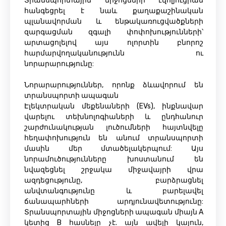
Տրանսպորտային միջոցների էվոլյուցիան
հանգեցրել է նաև քաղաքաշինական
պլանավորման և ենթակառուցվածքների
զարգացման զգալի փոփոխությունների՝
արտացոլելով այս ոլորտին բնորոշ
հարմարվողականությունն ու
նորարարությունը:
Նորարարություններ, որոնք ձևավորում են
տրանսպորտի ապագան
Էլեկտրական մեքենաների (EVs), ինքնավար
վարելու տեխնոլոգիաների և ընդհանուր
շարժունակության լուծումների հայտնվելը
հեղափոխություն են անում տրանսպորտի
մասին մեր մտածելակերպում: Այս
նորամուծությունները խոստանում են
նվազեցնել շրջակա միջավայրի վրա
ազդեցությունը, բարձրացնել
անվտանգությունը և բարելավել
ճանապարհների արդյունավետությունը:
Տրանսպորտային միջոցների ապագան միայն A
կետից B հասնելը չէ. այն ավելի կայուն,