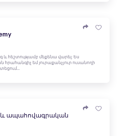
demy
գ և հեշտությամբ մեքենա վարել: Ես
 հրահանգիչ եմ յուրաքանչյուր ուսանողի
եցում...
 և ապահովագրական