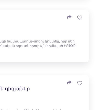
ակի հատապտուղ-սոճու կոկտեյլ, որը ձեր
նական օգուտներով: Այն հիմնված է SibXP
​դիզայներ