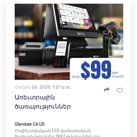
Հունիս 26, 2025, 1:27 p.m.
Առեւտրային
ծառայություններ
Glendale CA US
Հովիկ Ավակյան | O3 վաճառական
ծառայություններ 1997 թվականից Լոս