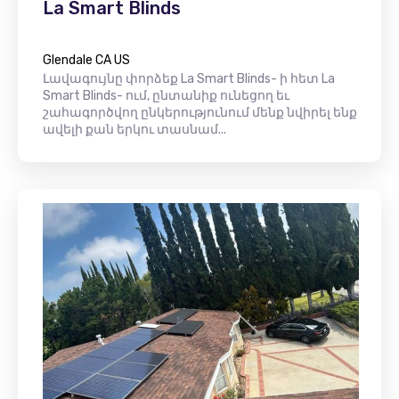
La Smart Blinds
Glendale CA US
Լավագույնը փորձեք La Smart Blinds- ի հետ La
Smart Blinds- ում, ընտանիք ունեցող եւ
շահագործվող ընկերությունում մենք նվիրել ենք
ավելի քան երկու տասնամ...