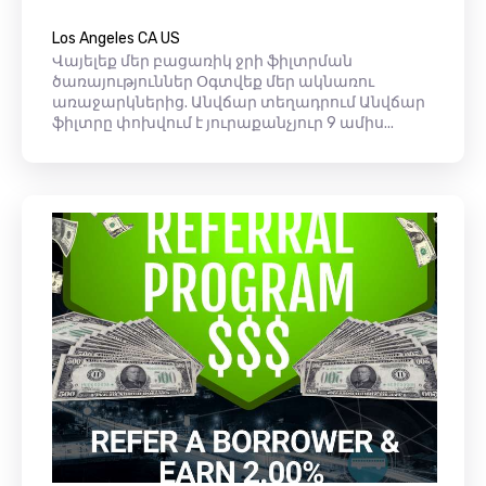
Los Angeles CA US
Վայելեք մեր բացառիկ ջրի ֆիլտրման
ծառայություններ Օգտվեք մեր ակնառու
առաջարկներից. Անվճար տեղադրում Անվճար
ֆիլտրը փոխվում է յուրաքանչյուր 9 ամիս...