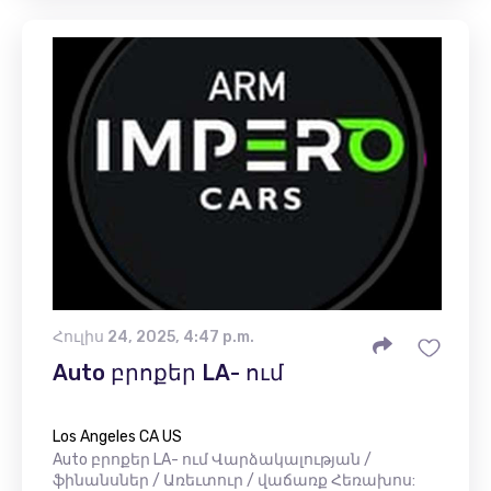
Հուլիս 24, 2025, 4:47 p.m.
Auto բրոքեր LA- ում
Los Angeles CA US
Auto բրոքեր LA- ում Վարձակալության /
ֆինանսներ / Առեւտուր / վաճառք Հեռախոս: