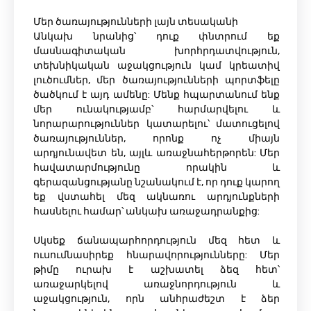
Մեր ծառայությունների լայն տեսականի
Անկախ նրանից՝ դուք փնտրում եք
մասնագիտական ​​խորհրդատվություն,
տեխնիկական աջակցություն կամ կրեատիվ
լուծումներ, մեր ծառայությունների պորտֆելը
ծածկում է այդ ամենը: Մենք հպարտանում ենք
մեր ունակությամբ՝ հարմարվելու և
նորարարություններ կատարելու՝ մատուցելով
ծառայություններ, որոնք ոչ միայն
արդյունավետ են, այլև առաջնահերթորեն: Մեր
հավատարմությունը որակին և
գերազանցությանը նշանակում է, որ դուք կարող
եք վստահել մեզ ակնառու արդյունքների
հասնելու համար՝ անկախ առաջադրանքից:
Սկսեք ճանապարհորդություն մեզ հետ և
ուսումնասիրեք հնարավորությունները: Մեր
թիմը ուրախ է աշխատել ձեզ հետ՝
առաջարկելով առաջնորդություն և
աջակցություն, որն անհրաժեշտ է ձեր