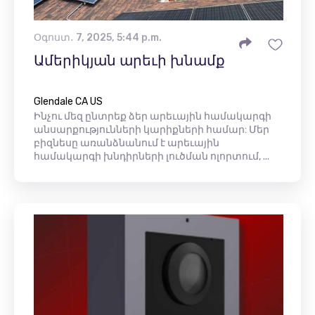
Օգոստ․ 7, 2025, 5:44 p.m.
Ամերիկյան արեւի խնամք
Glendale CA US
Ինչու մեզ ընտրեք ձեր արեւային համակարգի
անսարքությունների կարիքների համար: Մեր
բիզնեսը առանձնանում է արեւային
համակարգի խնդիրների լուծման ոլորտում, ...