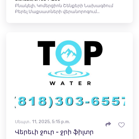
Բնակելի, Կոմերցիոն Շենքերի Նախագծում
Բերել Մաքսատների վերանորոգում...
Սեպտ․ 11, 2025, 5:15 p.m.
Վերեւի ջուր - ջրի ֆիլտր