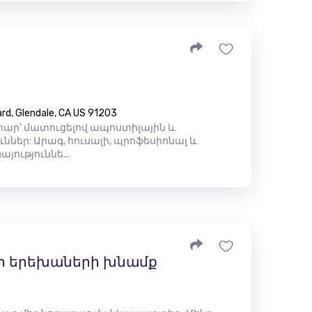
rd, Glendale, CA US 91203
ար՝ մատուցելով ապոստիլային և
ներ: Արագ, հուսալի, պրոֆեսիոնալ և
ություննե...
լի երեխաների խնամք