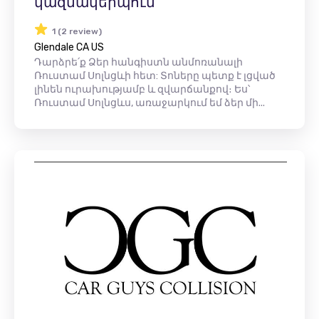
կազմակերպում
1 (2 review)
Glendale CA US
Դարձրե՛ք Ձեր հանգիստն անմոռանալի
Ռուստամ Սոլնցևի հետ: Տոները պետք է լցված
լինեն ուրախությամբ և զվարճանքով։ Ես՝
Ռուստամ Սոլնցևս, առաջարկում եմ ձեր մի...