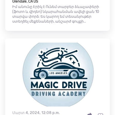
Glendale, CA US
Իմ անունը Էրիկ է Ունեմ տարբեր ձևաչափերի
(ֆոտո և վիդեո) նկարահանման ավելի քան 10
տարվա փորձ: Ես կարող եմ տեսանյութեր
ստեղծել մեքենաների, անշարժ գույքի...
Մարտ 4, 2024, 12:08 p.m.