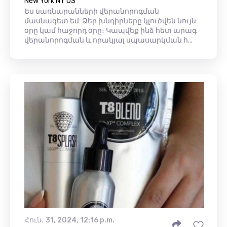
New York NY US
Ես սառնարանների վերանորոգման
մասնագետ եմ: Ձեր խնդիրները կլուծվեն նույն
օրը կամ հաջորդ օրը։ Կապվեք ինձ հետ արագ
վերանորոգման և որակյալ սպասարկման հ...
Հուն․ 31, 2024, 12:16 p.m.