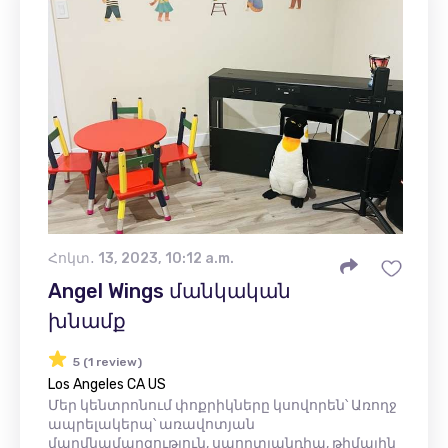
Հոկտ․ 13, 2023, 10:12 a.m.
Angel Wings մանկական
խնամք
5 (1 review)
Los Angeles CA US
Մեր կենտրոնում փոքրիկները կսովորեն՝ Առողջ
ապրելակերպ՝ առավոտյան
մարմնամարզություն, սպորտլանդիա, թիմային