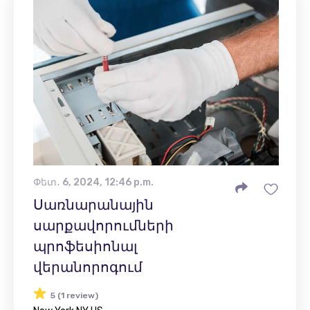
Փետ․ 6, 2024, 12:46 p.m.
Սառնարանային
սարքավորումների
պրոֆեսիոնալ
վերանորոգում
5 (1 review)