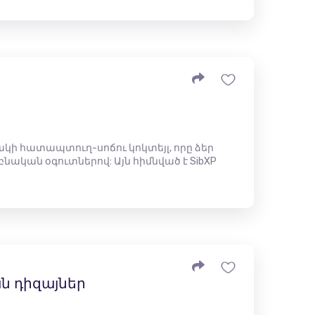
ակի հատապտուղ-սոճու կոկտեյլ, որը ձեր
նական օգուտներով: Այն հիմնված է SibXP
​դիզայներ