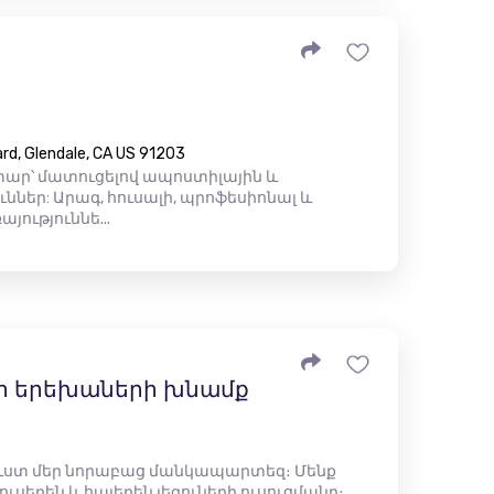
rd, Glendale, CA US 91203
ար՝ մատուցելով ապոստիլային և
ներ: Արագ, հուսալի, պրոֆեսիոնալ և
ություննե...
լի երեխաների խնամք
ուստ մեր նորաբաց մանկապարտեզ։ Մենք
ւսերեն և հայերեն լեզուների ուսուցմանը։