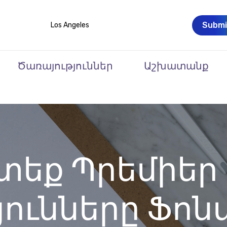
Submi
Los Angeles
Ծառայություններ
Աշխատանք
տեք Պրեմիեր
յունները Ֆո