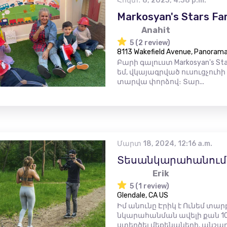
Հոկտ․ 8, 2023, 4:38 p.m.
Markosyan's Stars Fa
Anahit
5 (2 review)
8113 Wakefield Avenue, Panorama 
Բարի գալուստ Markosyan's Sta
եմ, վկայագրված ուսուցչուհի
տարվա փորձով։ Տար...
Մարտ 18, 2024, 12:16 a.m.
Տեսանկարահանում և
Erik
5 (1 review)
Glendale, CA US
Իմ անունը Էրիկ է Ունեմ տա
նկարահանման ավելի քան 10
ստեղծել մեքենաների, անշարժ 