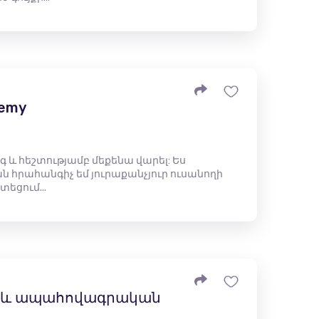
demy
գ և հեշտությամբ մեքենա վարել: Ես
 հրահանգիչ եմ յուրաքանչյուր ուսանողի
եցում...
 և ապահովագրական