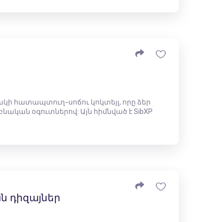
ակի հատապտուղ-սոճու կոկտեյլ, որը ձեր
նական օգուտներով: Այն հիմնված է SibXP
​դիզայներ