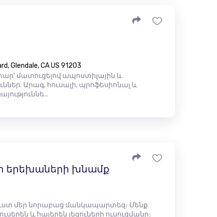
rd, Glendale, CA US 91203
ար՝ մատուցելով ապոստիլային և
ներ: Արագ, հուսալի, պրոֆեսիոնալ և
ություննե...
լի երեխաների խնամք
ուստ մեր նորաբաց մանկապարտեզ։ Մենք
ւսերեն և հայերեն լեզուների ուսուցմանը։