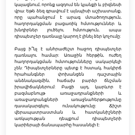
կայացնում, որոնք ազդում են կյանքի և բիզնեսի
վրա: Եթե ​​ձեզ գրավում է այնպիսի աշխատանք,
որը պահանջում է արագ մտածողություն,
հաղորդակցման բացառիկ հմտություններ և
խնդիրներ լուծելու հմտություն, ապա
դիսպետչեր դառնալը կարող է լինել ձեր կոչումը:
Բայց ի՞նչ է անհրաժեշտ հաջող դիսպետչեր
դառնալու համար: Առաջին հերթին, ուժեղ
հաղորդակցման հմտությունները սակարկելի
չեն: Դիսպետչերները պետք է հստակ, հակիրճ
հրահանգներ փոխանցեն դաշտային
անձնակազմին, հաճախ բարձր ճնշման
իրավիճակներում: Բացի այդ, կարևոր է
բազմաբնույթ առաջադրանքների և
առաջադրանքների առաջնահերթությունը
դասակարգելու ունակությունը: Ճիշտ
վերապատրաստման և հատկանիշների
առկայության դեպքում դիսպետչերի
կարիերայի ճանապարհը հասանելի է: