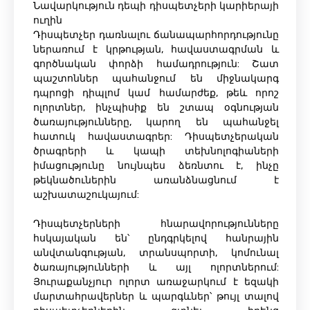
Նավարկություն դեպի դիսպետչերի կարիերայի
ուղին
Դիսպետչեր դառնալու ճանապարհորդությունը
ներառում է կրթության, հավաստագրման և
գործնական փորձի համադրություն: Շատ
պաշտոններ պահանջում են միջնակարգ
դպրոցի դիպլոմ կամ համարժեք, թեև որոշ
ոլորտներ, ինչպիսիք են շտապ օգնության
ծառայությունները, կարող են պահանջել
հատուկ հավաստագրեր: Դիսպետչերական
ծրագրերի և կապի տեխնոլոգիաների
իմացությունը նույնպես ձեռնտու է, ինչը
թեկնածուներին առանձնացնում է
աշխատաշուկայում:
Դիսպետչերների հնարավորությունները
հսկայական են՝ ընդգրկելով հանրային
անվտանգության, տրանսպորտի, կոմունալ
ծառայությունների և այլ ոլորտներում:
Յուրաքանչյուր ոլորտ առաջարկում է եզակի
մարտահրավերներ և պարգևներ՝ թույլ տալով