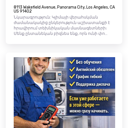
8113 Wakefield Avenue, Panorama City, Los Angeles, CA
US 91402
Նկարագրություն: Կլիմայի վերահսկման
ժամանակակից ընկերություն աշխատանքի է
հրավիրում տեխնիկական մասնագետների։
Մենք ընտանեկան բիզնես ենք, որն ունի փո…