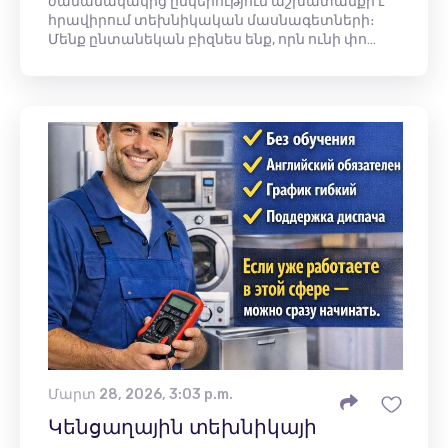
ժամանակակից ընկերություն աշխատանքի է
հրավիրում տեխնիկական մասնագետների։
Մենք ընտանեկան բիզնես ենք, որն ունի փո…
Մարտ 28, 2026, 3:03 p.m.
Կենցաղային տեխնիկայի