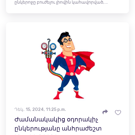
ընկերոջը բուժելու լիովին կահավորված, …
Դեկ․ 15, 2024, 11:25 p.m.
Ժամանակակից օդորակիչ
ընկերությանը անհրաժեշտ