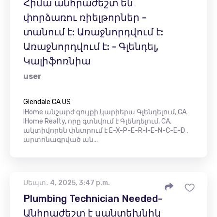
Հիմա անհրաժեշտ են
փորձառու ռիելթորներ -
տանում է: Առաջնորդվում է:
Առաջնորդվում է: - Գլենդել,
Կալիֆոռնիա
user
Glendale CA US
IHome անշարժ գույքի կարիերա Գլենդելում, CA
IHome Realty, որը գտնվում է Գլենդելում, CA,
ակտիվորեն փնտրում է E-X-P-E-R-I-E-N-C-E-D ,
արտոնագրված ան…
Սեպտ․ 4, 2025, 3:47 p.m.
Plumbing Technician Needed-
Անհրաժեշտ է սանտեխնիկ