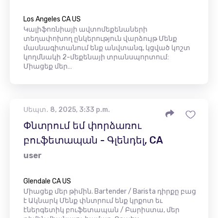
Los Angeles CA US
Կալիֆոռնիայի ավտոմեքենաների
տեղափոխող ընկերություն վարձույթ Մենք
մասնագիտանում ենք անվտանգ, կցված կոշտ
կողմնակի 2-մեքենայի տրանսպորտում:
Միացեք մեր…
Սեպտ․ 8, 2025, 3:33 p.m.
Փնտրում եմ փորձառու
բուֆետապան - Գլենդել, CA
user
Glendale CA US
Միացեք մեր թիմին. Bartender / Barista դիրքը բաց
է Ակնարկ Մենք փնտրում ենք կրքոտ եւ
էներգետիկ բուֆետապան / Բարիստա, մեր