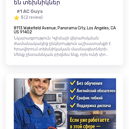
են տեխնիկներ
#1 AC Guys
5
(2 review)
8113 Wakefield Avenue, Panorama City, Los Angeles, CA
US 91402
Նկարագրություն: Կլիմայի վերահսկման
ժամանակակից ընկերություն աշխատանքի է
հրավիրում տեխնիկական մասնագետների։
Մենք ընտանեկան բիզնես ենք, որն ունի փո…