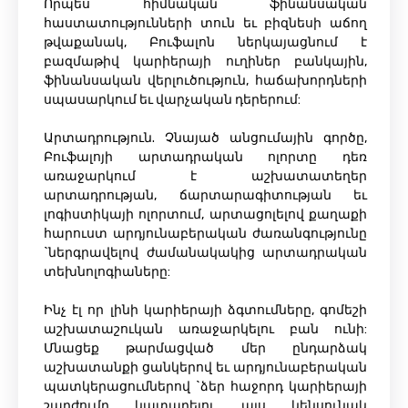
Որպես հիմնական ֆինանսական
հաստատությունների տուն եւ բիզնեսի աճող
թվաքանակ, Բուֆալոն ներկայացնում է
բազմաթիվ կարիերայի ուղիներ բանկային,
ֆինանսական վերլուծություն, հաճախորդների
սպասարկում եւ վարչական դերերում:
Արտադրություն. Չնայած անցումային գործը,
Բուֆալոյի արտադրական ոլորտը դեռ
առաջարկում է աշխատատեղեր
արտադրության, ճարտարագիտության եւ
լոգիստիկայի ոլորտում, արտացոլելով քաղաքի
հարուստ արդյունաբերական ժառանգությունը
`ներգրավելով ժամանակակից արտադրական
տեխնոլոգիաները:
Ինչ էլ որ լինի կարիերայի ձգտումները, գոմեշի
աշխատաշուկան առաջարկելու բան ունի:
Մնացեք թարմացված մեր ընդարձակ
աշխատանքի ցանկերով եւ արդյունաբերական
պատկերացումներով `ձեր հաջորդ կարիերայի
շարժումը կատարելու այս կենսունակ