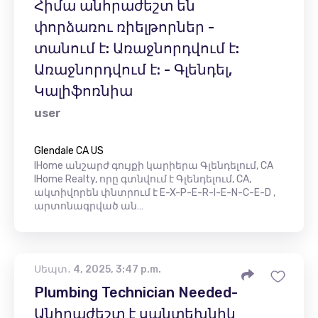
Հիմա անհրաժեշտ են
փորձառու ռիելթորներ -
տանում է: Առաջնորդվում է:
Առաջնորդվում է: - Գլենդել,
Կալիֆոռնիա
user
Glendale CA US
IHome անշարժ գույքի կարիերա Գլենդելում, CA
IHome Realty, որը գտնվում է Գլենդելում, CA,
ակտիվորեն փնտրում է E-X-P-E-R-I-E-N-C-E-D ,
արտոնագրված ան…
Սեպտ․ 4, 2025, 3:47 p.m.
Plumbing Technician Needed-
Անհրաժեշտ է սանտեխնիկ