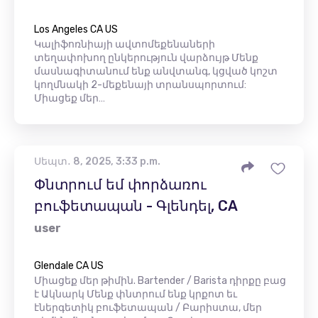
Los Angeles CA US
Կալիֆոռնիայի ավտոմեքենաների
տեղափոխող ընկերություն վարձույթ Մենք
մասնագիտանում ենք անվտանգ, կցված կոշտ
կողմնակի 2-մեքենայի տրանսպորտում:
Միացեք մեր…
Սեպտ․ 8, 2025, 3:33 p.m.
Փնտրում եմ փորձառու
բուֆետապան - Գլենդել, CA
user
Glendale CA US
Միացեք մեր թիմին. Bartender / Barista դիրքը բաց
է Ակնարկ Մենք փնտրում ենք կրքոտ եւ
էներգետիկ բուֆետապան / Բարիստա, մեր