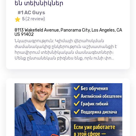
են տեխնիկներ
#1 AC Guys
5
(2 review)
8113 Wakefield Avenue, Panorama City, Los Angeles, CA
US 91402
Նկարագրություն: Կլիմայի վերահսկման
ժամանակակից ընկերություն աշխատանքի է
հրավիրում տեխնիկական մասնագետների։
Մենք ընտանեկան բիզնես ենք, որն ունի փո…