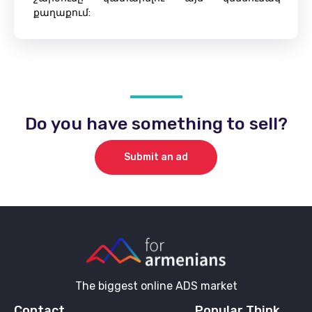
քաղաքում:
Do you have something to sell?
Submit an ad
The biggest online ADS market
Contact
Popular Think