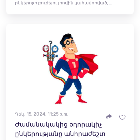
ընկերոջը բուժելու լիովին կահավորված, …
Դեկ․ 15, 2024, 11:25 p.m.
Ժամանակակից օդորակիչ
ընկերությանը անհրաժեշտ