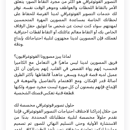
التصوير الفوتوغرافي هو أكثر من مجرد التقاط الصور؛ يتعلق
الأمر بالتقاط اللحظات والعواطف وجوهر الوقت نفسه. توفر
لك خدمات التصوير الفوتوغرافي لدينا الفرصة للحفاظ على
لحظاتك الخاصة بمساعدة المصورين المهرة المتحمسين
لمهنتهم. سواء كنت تبحث عن شخص ما لتوثيق حفل الزفاف
الخاص بك، أو التقاط معالم عائلتك، أو التقاط لقطات احترافية
لعملك، فإن المصورين لدينا مجهزون لتلبية احتياجاتك بإبداع
ودقة.
لماذا يبرز مصورونا الفوتوغرافيون؟
فريق المصورين لدينا ليس ماهرًا في التعامل مع الكاميرا
فحسب؛ إنهم رواة القصص في القلب. إنهم يدركون أن كل
عميل لديه قصة فريدة ويسعى جاهداً لالتقاطها بأكثر الطرق
أصالةً قدر الإمكان. ومع الاهتمام بالتفاصيل والموهبة في
الإبداع، فإنهم يضمنون أن كل صورة ليست مجرد صورة، ولكنها
قطعة فنية تعكس قصتك الشخصية.
حلول تصوير فوتوغرافي مخصصة لك
من خلال إدراكنا لاختلاف احتياجات التصوير الفوتوغرافي، فإننا
نقدم حلولاً مخصصة لتلبية متطلباتك المحددة. بدءًا من
الاستشارة الأولية وحتى التسليم النهائي للصور، تم تصميم
عمليتنا لتكون تعاونية وشفافة. نحن نأخذ الوقت الكافي لفهم