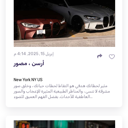
إبريل 15, 2025, 4:14 م
أرسن ، مصور
New York NY US
مثير لحظاتك هدفي هو التقاط لحظات حياتك ، وخلق صور
مشرقة لا تنسى ، والمناظر الطبيعية المثيرة للإعجاب والصور
العاطفية للأحداث. بفضل الفهم العميق للضوء...