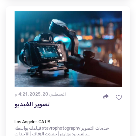
أغسطس 20, 2025, 4:21 م
تصوير الفيديو
Los Angeles CA US
فيلمك بواسطة stavrophotography خدمات التصوير
بالفيديو: تجاري | حفلات الزفاف | الأحداث...