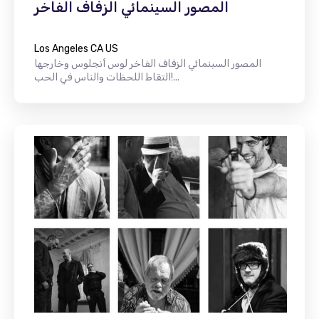
المصور السينمائي الزفاف الفاخر
Los Angeles CA US
المصور السينمائي الزفاف الفاخر لوس أنجلوس وخارجها
التقاط اللحظات والناس في الحب!...