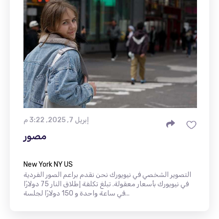
إبريل 7, 2025, 3:22 م
مصور
New York NY US
التصوير الشخصي في نيويورك نحن نقدم براعم الصور الفردية
في نيويورك بأسعار معقولة. تبلغ تكلفة إطلاق النار 75 دولارًا
في ساعة واحدة و 150 دولارًا لجلسة...