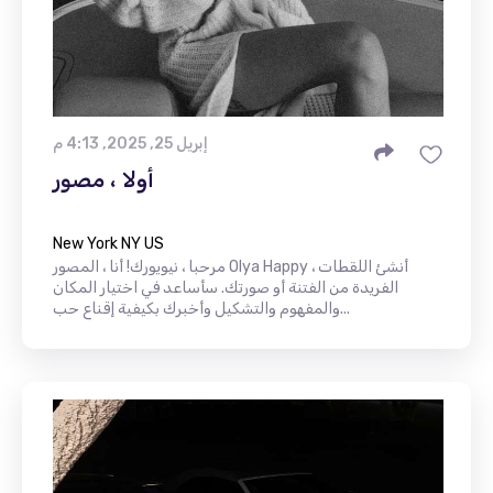
إبريل 25, 2025, 4:13 م
أولا ، مصور
New York NY US
مرحبا ، نيويورك! أنا ، المصور Olya Happy ، أنشئ اللقطات
الفريدة من الفتنة أو صورتك. سأساعد في اختيار المكان
والمفهوم والتشكيل وأخبرك بكيفية إقناع حب...