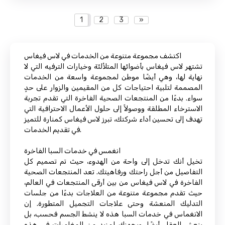
1
2
3
»
اكتشف مجموعة متنوعة من الخدمات في لاس فيغاس
تشتهر لاس فيغاس بأضوائها المتلألئة وخيارات الترفيه التي لا
نهاية لها، وهي أيضًا موطن لمجموعة واسعة من الخدمات
المصممة لتلبية احتياجات كل من المقيمين والزوار على حدٍ
سواء. بدءًا من المنتجعات الصحية الفاخرة التي تقدم تجربة
الاسترخاء المطلقة ووصولاً إلى حلول الأعمال الاحترافية التي
تهدف إلى تحسين أداء شركتك، تبرز لاس فيغاس كمنارة للتميز
في تقديم الخدمات.
انغمس في خدمات السبا الفاخرة
تخيل أنك تدخل إلى واحة من الهدوء، حيث تم تصميم كل
التفاصيل من أجل راحتك ورفاهيتك. تعد المنتجعات الصحية
الفاخرة في لاس فيغاس من بين أرقى المنتجعات في العالم،
حيث تقدم مجموعة متنوعة من العلاجات بدءًا من جلسات
التدليك المنعشة وحتى علاجات التجميل المتطورة. إن
الانغماس في خدمات السبا هذه لا ينشط الجسم فحسب، بل
ينعش العقل أيضًا، ويجهزك لمزيد من المغامرات في هذه