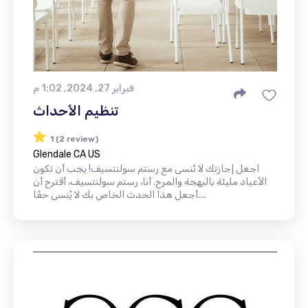
فبراير 27, 2024, 1:02 م
تنظيم الأحداث
1 (2 review)
Glendale CA US
اجعل إجازتك لا تُنسى مع رستم سولنتسيف! يجب أن تكون
الأعياد مليئة بالبهجة والمرح. أنا، رستم سولنتسيف، أقترح أن
أجعل هذا الحدث الخاص بك لا يُنسى حقًا....