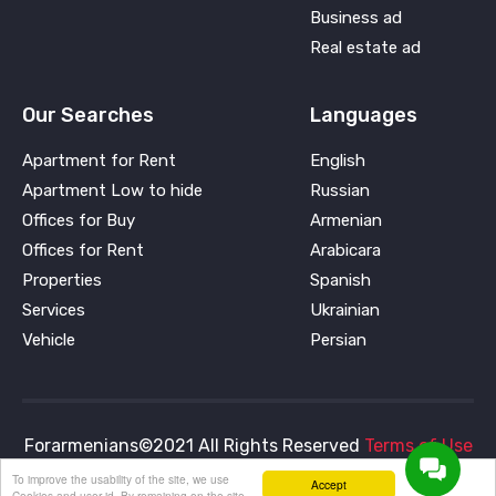
Business ad
Real estate ad
Our Searches
Languages
Apartment for Rent
English
Apartment Low to hide
Russian
Offices for Buy
Armenian
Offices for Rent
Arabicara
Properties
Spanish
Services
Ukrainian
Vehicle
Persian
Forarmenians©2021 All Rights Reserved
Terms of Use
To improve the usability of the site, we use
and
Privacy Policy
Accept
Cookies and user id. By remaining on the site,