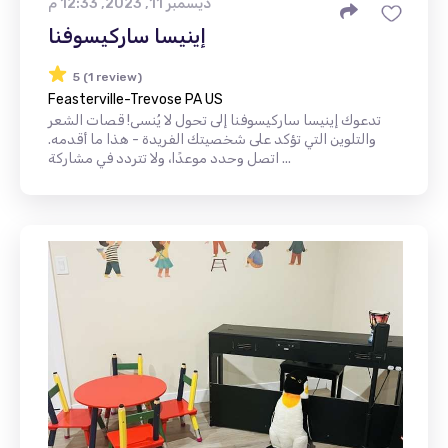
ديسمبر 11, 2023, 12:33 م
إينيسا ساركيسوفنا
5 (1 review)
Feasterville-Trevose PA US
تدعوك إينيسا ساركيسوفنا إلى تحول لا يُنسى! قصات الشعر
والتلوين التي تؤكد على شخصيتك الفريدة - هذا ما أقدمه.
اتصل وحدد موعدًا، ولا تتردد في مشاركة ...