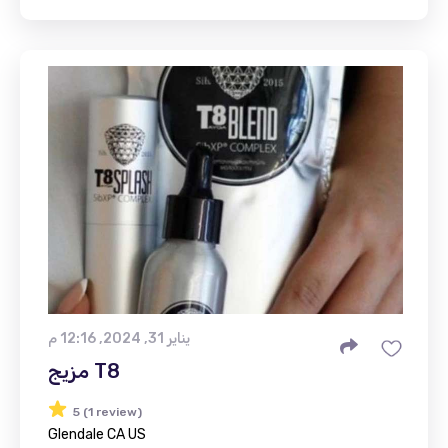
يناير 31, 2024, 12:16 م
مزيج T8
5 (1 review)
Glendale CA US