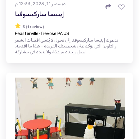
ديسمبر 11, 2023, 12:33 م
إينيسا ساركيسوفنا
5 (1 review)
Feasterville-Trevose PA US
تدعوك إينيسا ساركيسوفنا إلى تحول لا يُنسى! قصات الشعر
والتلوين التي تؤكد على شخصيتك الفريدة - هذا ما أقدمه.
اتصل وحدد موعدًا، ولا تتردد في مشاركة ...