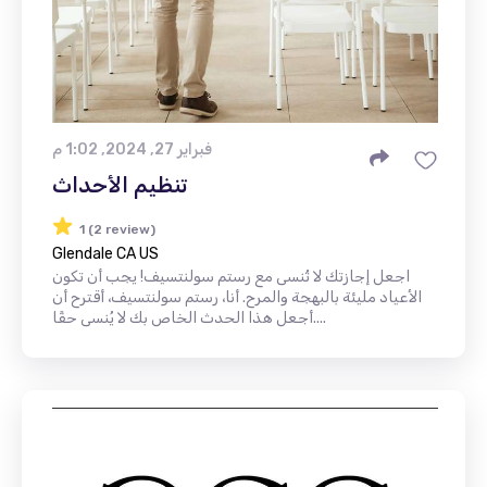
فبراير 27, 2024, 1:02 م
تنظيم الأحداث
1 (2 review)
Glendale CA US
اجعل إجازتك لا تُنسى مع رستم سولنتسيف! يجب أن تكون
الأعياد مليئة بالبهجة والمرح. أنا، رستم سولنتسيف، أقترح أن
أجعل هذا الحدث الخاص بك لا يُنسى حقًا....