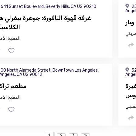
641 Sunset Boulevard, Beverly Hills, CA US 90210
25
Angel
غرفة قهوة النافورة: جوهرة بيفرلي ه
الكلاسيك
مريكي
المطبخ الأم
00 North Alameda Street, Downtown Los Angeles,
52
 Angeles, CA US 90012
Angel
 الطهي في
مطعم ترا
لوس
المطبخ الأم
لصيني
1
2
3
»