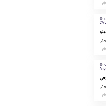
8
CA 
ينو
ريكي
9
Ang
جي
ريكي