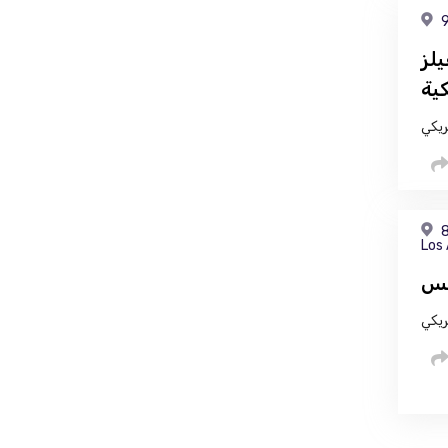
9
يلز
ية
ريكي
8
Los
كس
ريكي