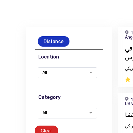
1
Ang
Distance
في
وس
Location
ريكي
All
Category
1
US 
All
شا
ريكي
Clear