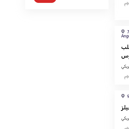
7
Ang
لب
وس
ريكي
9
لز
ريكي