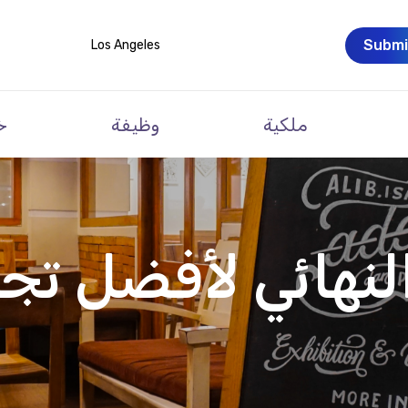
Submi
Los Angeles
ملكية
وظيفة
خ
لنهائي لأفضل تج