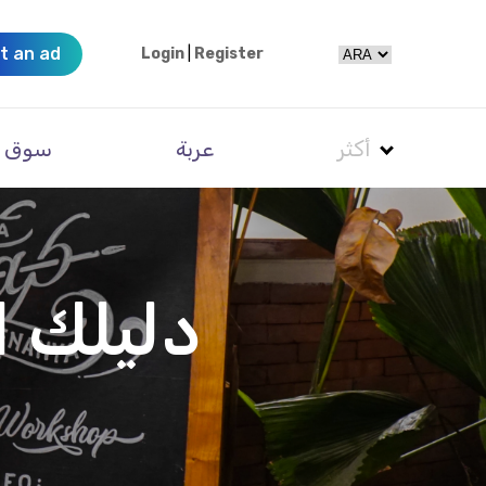
t an ad
Login
|
Register
أكثر
عربة
سوق
دليلك ا