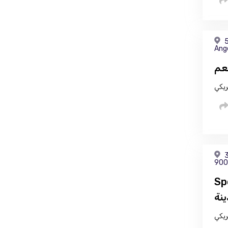
5
Ang
ريكي
3
900
 قلب
ينة
ريكي