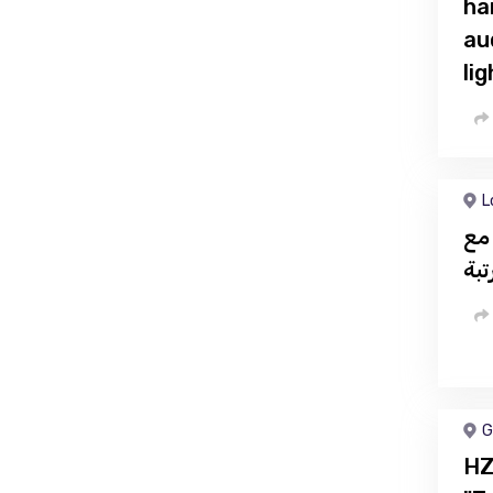
ha
au
li
L
مع
تبة
G
HZ