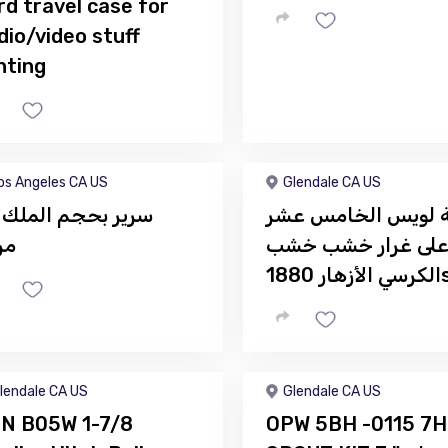
rd travel case for
dio/video stuff
ghting
os Angeles CA US
Glendale CA US
ة لويس الخامس عشر
سرير بحجم الملك 
لى غرار خشب خشب
مر
لأزهار 1880s
lendale CA US
Glendale CA US
N B05W 1-7/8
OPW 5BH -0115 7H