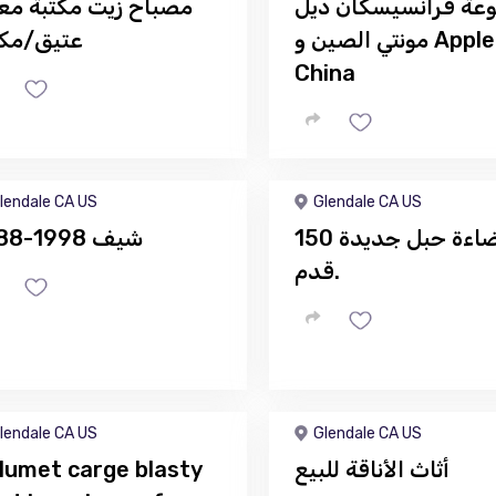
عة فرانسيسكان ديل
مصباح زيت مكتبة مع
مونتي الصين و Apple
عتيق/مكت
China
lendale CA US
Glendale CA US
إضاءة حبل جديدة 150
1988-1998 شيف
قدم.
lendale CA US
Glendale CA US
أثاث الأناقة للبيع
lumet carge blasty