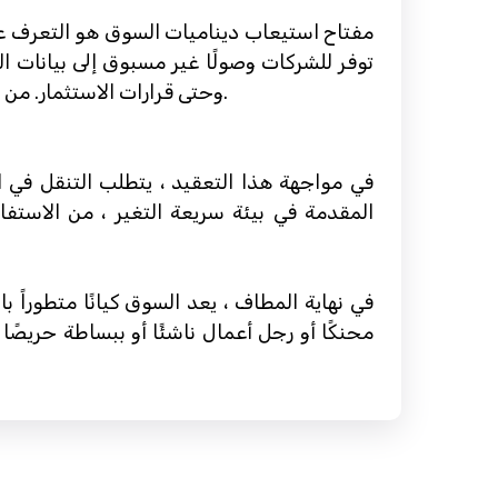
مفتاح استيعاب ديناميات السوق هو التعرف على 
توفر للشركات وصولًا غير مسبوق إلى بيانات ال
وحتى قرارات الاستثمار. من خلال البقاء متناغمًا مع هذه الاتجاهات ، يمكن للأفراد والمنظمات توقع تحولات السوق والتكيف مع ذلك.
في مواجهة هذا التعقيد ، يتطلب التنقل في ال
المقدمة في بيئة سريعة التغير ، من الاستفاد
في نهاية المطاف ، يعد السوق كيانًا متطوراً
محنكًا أو رجل أعمال ناشئًا أو ببساطة حريصًا