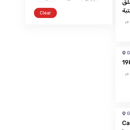
لق
بة
Clear
G
G
Ca