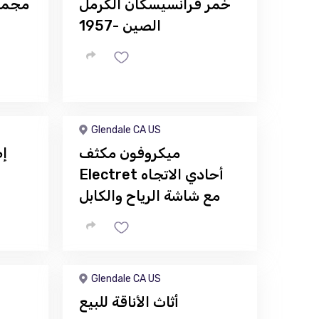
خمر فرانسيسكان الكرمل
مجمو
الصين -1957
Glendale CA US
ميكروفون مكثف
Electret أحادي الاتجاه
مع شاشة الرياح والكابل
Glendale CA US
أثاث الأناقة للبيع