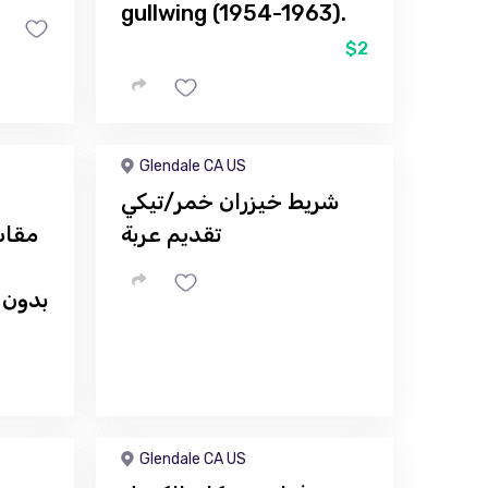
gullwing (1954-1963).
$2
Glendale CA US
شريط خيزران خمر/تيكي
تقديم عربة
Glendale CA US