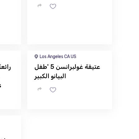
Los Angeles CA US
عتيقة غولبرانسن 5 'طفل
رائع
البيانو الكبير
ع
الكرسي ا