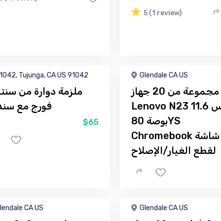
5 (1 review)
1042, Tujunga, CA US 91042
Glendale CA US
مجموعة من 20 جهاز
ملزمة دوارة من سنتر
Lenovo N23 مقاس 11.6
فورج مع سند
بوصة 80YS
$65
Chromebook بدون شاشة
لقطع الغيار/الإصلاح
lendale CA US
Glendale CA US