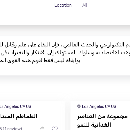
Location
All
التكنولوجي والحدث العالمي ، فإن البقاء على علم وقابل 
لات الاقتصادية وسلوك المستهلك إلى الابتكار والتغيرات في
بوابةك ليس فقط لفهم هذه القوى المعقدة ولكن أيضًا الاستفادة منها لمصلحتك.
os Angeles CA US
Los Angeles CA US
مجموعة من العناصر
الطماطم الميدان
الغذائية للنمو
5 (1 review)