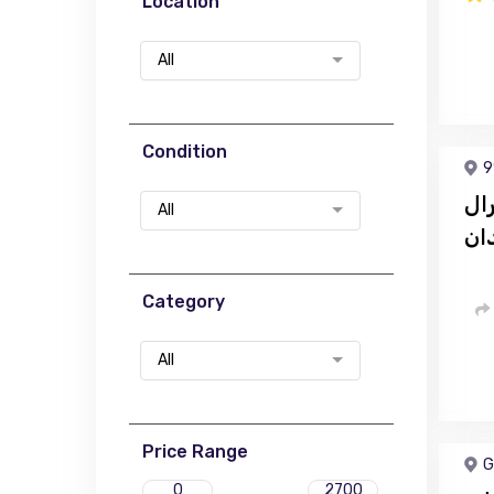
Location
All
Condition
9
ال
All
ان
Category
All
Price Range
G