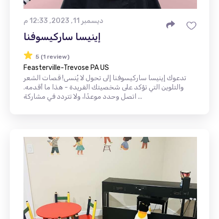
ديسمبر 11, 2023, 12:33 م
إينيسا ساركيسوفنا
5 (1 review)
Feasterville-Trevose PA US
تدعوك إينيسا ساركيسوفنا إلى تحول لا يُنسى! قصات الشعر
والتلوين التي تؤكد على شخصيتك الفريدة - هذا ما أقدمه.
اتصل وحدد موعدًا، ولا تتردد في مشاركة ...