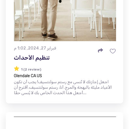
فبراير 27, 2024, 1:02 م
تنظيم الأحداث
1 (2 review)
Glendale CA US
اجعل إجازتك لا تُنسى مع رستم سولنتسيف! يجب أن تكون
الأعياد مليئة بالبهجة والمرح. أنا، رستم سولنتسيف، أقترح أن
أجعل هذا الحدث الخاص بك لا يُنسى حقًا....