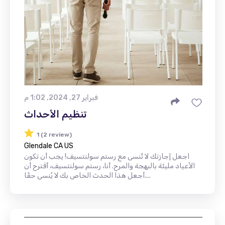
فبراير 27, 2024, 1:02 م
تنظيم الأحداث
1 (2 review)
Glendale CA US
اجعل إجازتك لا تُنسى مع رستم سولنتسيف! يجب أن تكون
الأعياد مليئة بالبهجة والمرح. أنا، رستم سولنتسيف، أقترح أن
أجعل هذا الحدث الخاص بك لا يُنسى حقًا....