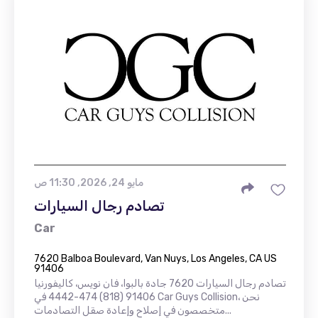
مايو 24, 2026, 11:30 ص
تصادم رجال السيارات
Car
7620 Balboa Boulevard, Van Nuys, Los Angeles, CA US
91406
تصادم رجال السيارات 7620 جادة بالبوا، فان نويس، كاليفورنيا
91406 (818) 474-4442 في Car Guys Collision، نحن
متخصصون في إصلاح وإعادة صقل التصادمات...