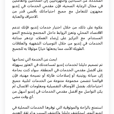
المحددة. من السباكين والكهربائيين إلى المحامين والعاملين
في مجال الرعاية الصحية، فإن مقدمي الخدمات في إنديو
مجهزون للتعامل مع جميع احتياجاتك بأقصى قدر من
الاحتراف والعناية.
علاوة على ذلك، من خلال اختيار خدمات إنديو، فإنك تدعم
الاقتصاد المحلي، وتعزز الروابط داخل المجتمع وتشجع النمو
المستدام. مع التركيز على إرضاء العملاء، تزدهر صناعة
الخدمات في إنديو من خلال التوصيات الشفهية والعلاقات
الطويلة الأمد، مما يجعلها خيارًا موثوقًا به للجميع.
ابحث عن الخدمة التي تحتاجها
تم تصميم دليلنا لخدمات إنديو لمساعدتك في العثور بسهولة
على أفضل مقدمي الخدمات في المنطقة. سواء كنت بحاجة
إلى صيانة روتينية أو إصلاحات طارئة أو نصيحة مهنية، فإن
قوائمنا تتضمن مجموعة متنوعة من الخدمات لتلبية جميع
احتياجاتك. بفضل الأوصاف التفصيلية ومعلومات الاتصال، لم
يكن التواصل مع أفضل مقدمي الخدمات في إنديو أسهل من
أي وقت مضى.
استمتع بالراحة والموثوقية التي توفرها الخدمات المحلية في
إنديو اليوم. استكشف دليلنا واكتشف السبب وراء ثقة العديد