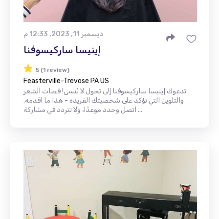
ديسمبر 11, 2023, 12:33 م
إينيسا ساركيسوفنا
5 (1 review)
Feasterville-Trevose PA US
تدعوك إينيسا ساركيسوفنا إلى تحول لا يُنسى! قصات الشعر
والتلوين التي تؤكد على شخصيتك الفريدة - هذا ما أقدمه.
اتصل وحدد موعدًا، ولا تتردد في مشاركة ...