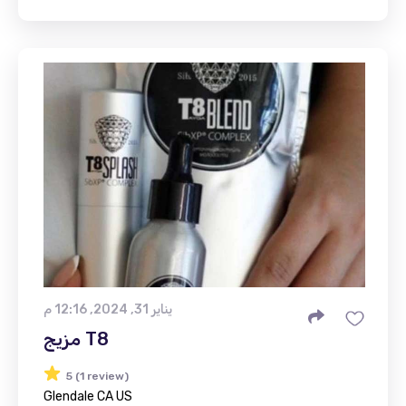
يناير 31, 2024, 12:16 م
مزيج T8
5 (1 review)
Glendale CA US