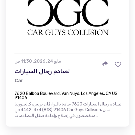
مايو 24, 2026, 11:30 ص
تصادم رجال السيارات
Car
7620 Balboa Boulevard, Van Nuys, Los Angeles, CA US
91406
تصادم رجال السيارات 7620 جادة بالبوا، فان نويس، كاليفورنيا
91406 (818) 474-4442 في Car Guys Collision، نحن
متخصصون في إصلاح وإعادة صقل التصادمات...