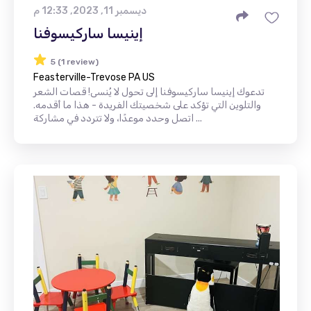
ديسمبر 11, 2023, 12:33 م
إينيسا ساركيسوفنا
5 (1 review)
Feasterville-Trevose PA US
تدعوك إينيسا ساركيسوفنا إلى تحول لا يُنسى! قصات الشعر
والتلوين التي تؤكد على شخصيتك الفريدة - هذا ما أقدمه.
اتصل وحدد موعدًا، ولا تتردد في مشاركة ...