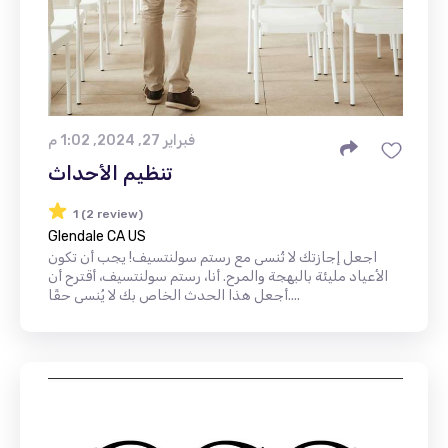
فبراير 27, 2024, 1:02 م
تنظيم الأحداث
1 (2 review)
Glendale CA US
اجعل إجازتك لا تُنسى مع رستم سولنتسيف! يجب أن تكون
الأعياد مليئة بالبهجة والمرح. أنا، رستم سولنتسيف، أقترح أن
أجعل هذا الحدث الخاص بك لا يُنسى حقًا....