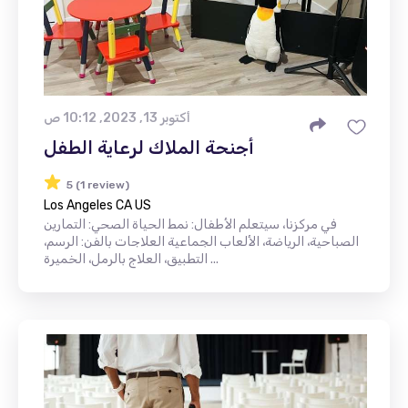
أكتوبر 13, 2023, 10:12 ص
أجنحة الملاك لرعاية الطفل
5 (1 review)
Los Angeles CA US
في مركزنا، سيتعلم الأطفال: نمط الحياة الصحي: التمارين
الصباحية، الرياضة، الألعاب الجماعية العلاجات بالفن: الرسم،
التطبيق، العلاج بالرمل، الخميرة ...