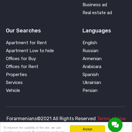
Business ad
Real estate ad
Our Searches
Languages
Apartment for Rent
English
Apartment Low to hide
Russian
Offices for Buy
Armenian
Offices for Rent
Arabicara
Properties
Spanish
Services
Ukrainian
Vehicle
Persian
Forarmenians©2021 All Rights Reserved
Terms of Use
To improve the usability of the site, we use
and
Privacy Policy
Accept
Cookies and user id. By remaining on the site,