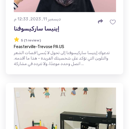
ديسمبر 11, 2023, 12:33 م
إينيسا ساركيسوفنا
5 (1 review)
Feasterville-Trevose PA US
تدعوك إينيسا ساركيسوفنا إلى تحول لا يُنسى! قصات الشعر
والتلوين التي تؤكد على شخصيتك الفريدة - هذا ما أقدمه.
اتصل وحدد موعدًا، ولا تتردد في مشاركة ...