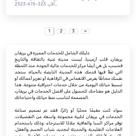
الآن: 323-676-2323...
1
2
3
»
دليلك الشامل للخدمات المميزة في يريفان
يريفان، قلب أرمينيا، ليست مدينة غنية بالثقافة والتاريخ
فحسب، بل هي أيضًا مركز للخدمات عالية الجودة. منذ اللحظة
التي تطأ فيها قدمك هذه المدينة النابضة بالحياة، ستجد
نفسك محاطًا بفرص الانغماس في الرفاهية أو تعزيز أعمالك أو
تبسيط حياتك اليومية من خلال خدمات احترافية متنوعة. هذا
الدليل هو مفتاحك للحصول على أفضل الخدمات في يريفان،
المصممة لتناسب نمط حياتك واحتياجاتك.
سواء كنت مقيمًا محليًا أو زائرًا، فقد تم تصميم صناعة
الخدمات في يريفان لتلبية مجموعة واسعة من التفضيلات.
توفر مراكز السبا والعافية ملاذًا للاسترخاء، وذلك باستخدام
العلاجات التقليدية والحديثة لتجديد شباب الجسم والعقل.
بالنسبة لأولئك الذين يبحثون عن خدمات الأعمال، يضم