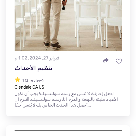
فبراير 27, 2024, 1:02 م
تنظيم الأحداث
1 (2 review)
Glendale CA US
اجعل إجازتك لا تُنسى مع رستم سولنتسيف! يجب أن تكون
الأعياد مليئة بالبهجة والمرح. أنا، رستم سولنتسيف، أقترح أن
أجعل هذا الحدث الخاص بك لا يُنسى حقًا....