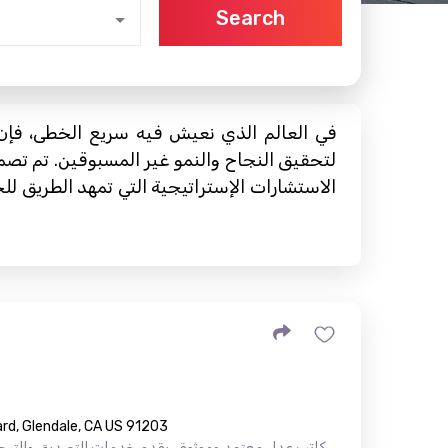
Search
في العالم الذي نعيش فيه سريع الخطى، فإن 
لتحقيق النجاح والنمو غير المسبوقين. تم تصمي
الاستشارات الإستراتيجية التي تمهد الطريق للح
rd, Glendale, CA US 91203
كاتب عدل معتمد وموثوق، يقدم خدمات التصديق والترجمة