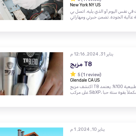
New York NY US
ي نفس اليوم أو الذي يليه. اتصل بي
يناير 31, 2024, 12:16 م
مزيج T8
5 (1 review)
Glendale CA US
اكتشف مزيج T8 كوكتيل التوت والصنوبر الفريد الذي يوفر لجسمك فوائد طبيعية 100%. يعتمد
يناير 10, 2024, 1 م