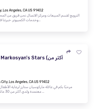
y, Los Angeles, CA US 91402
الترويج لقسم المبيعات ومركز الاتصال نحن فريق من المح
وخدمات الكمبيوتر. خبرتنا في تطوير مراكز الاتصال تزيد عن 10 سنو...
City, Los Angeles, CA US 91402
مرحبًا بكم في عائلة ماركوسيان ستارز لرعاية الأطفا
معتمدة ولدي أكثر من 30 عامًا من الخبرة في المجال التعليمي. على ...