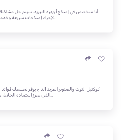
أنا متخصص في إصلاح أجهزة التبريد. سيتم حل مشاكلك ف
لإجراء إصلاحات سريعة وخدمة عالية الجودة. تضمن خبرتي ومهاراتي...
على مركب SibXP، الذي يعزز استعادة الخلايا، مكملاً بقوة ستة حبا...