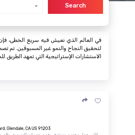
Search
في العالم الذي نعيش فيه سريع الخطى، فإن 
لتحقيق النجاح والنمو غير المسبوقين. تم تصمي
الاستشارات الإستراتيجية التي تمهد الطريق للح
rd, Glendale, CA US 91203
كاتب عدل معتمد وموثوق، يقدم خدمات التصديق والترجمة