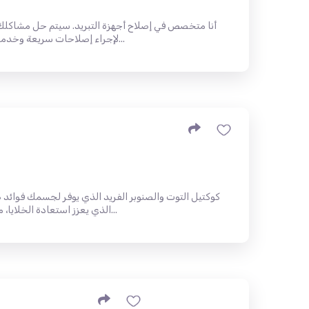
أنا متخصص في إصلاح أجهزة التبريد. سيتم حل مشاكلك ف
لإجراء إصلاحات سريعة وخدمة عالية الجودة. تضمن خبرتي ومهاراتي...
على مركب SibXP، الذي يعزز استعادة الخلايا، مكملاً بقوة ستة حبا...