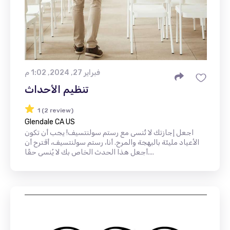
فبراير 27, 2024, 1:02 م
تنظيم الأحداث
1 (2 review)
Glendale CA US
اجعل إجازتك لا تُنسى مع رستم سولنتسيف! يجب أن تكون
الأعياد مليئة بالبهجة والمرح. أنا، رستم سولنتسيف، أقترح أن
أجعل هذا الحدث الخاص بك لا يُنسى حقًا....