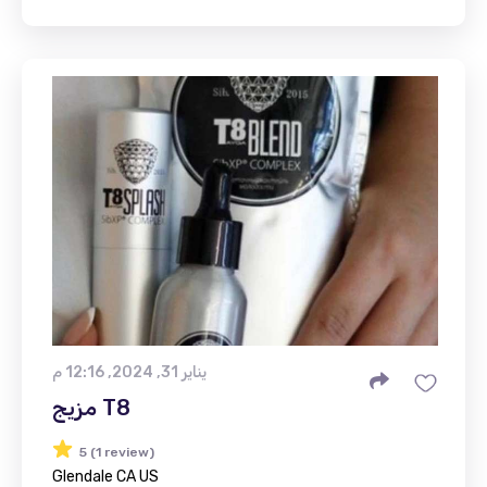
يناير 31, 2024, 12:16 م
مزيج T8
5 (1 review)
Glendale CA US