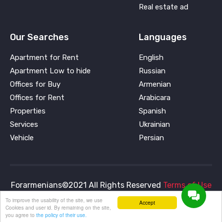
Real estate ad
Our Searches
Languages
Apartment for Rent
English
Apartment Low to hide
Russian
Offices for Buy
Armenian
Offices for Rent
Arabicara
Properties
Spanish
Services
Ukrainian
Vehicle
Persian
Forarmenians©2021 All Rights Reserved
Terms of Use
To improve the usability of the site, we use
and
Privacy Policy
Accept
Cookies and user id. By remaining on the site,
you agree to
the policy of their use.