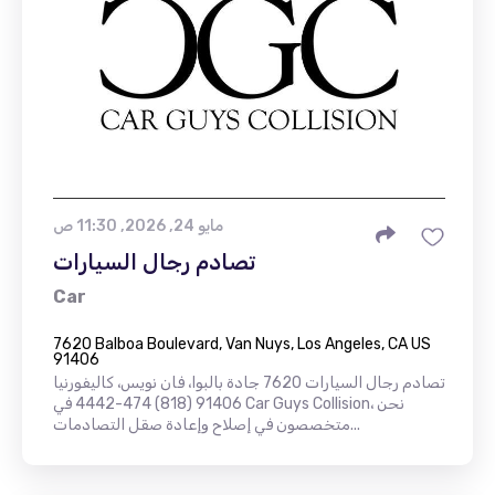
مايو 24, 2026, 11:30 ص
تصادم رجال السيارات
Car
7620 Balboa Boulevard, Van Nuys, Los Angeles, CA US
91406
تصادم رجال السيارات 7620 جادة بالبوا، فان نويس، كاليفورنيا
91406 (818) 474-4442 في Car Guys Collision، نحن
متخصصون في إصلاح وإعادة صقل التصادمات...