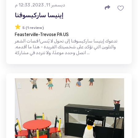
ديسمبر 11, 2023, 12:33 م
إينيسا ساركيسوفنا
5 (1 review)
Feasterville-Trevose PA US
تدعوك إينيسا ساركيسوفنا إلى تحول لا يُنسى! قصات الشعر
والتلوين التي تؤكد على شخصيتك الفريدة - هذا ما أقدمه.
اتصل وحدد موعدًا، ولا تتردد في مشاركة ...