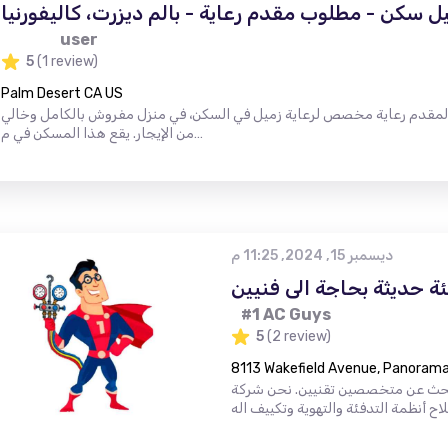
 سكن - مطلوب مقدم رعاية - بالم ديزرت، كاليفورنيا
user
5
(1 review)
Palm Desert CA US
 لمقدم رعاية مخصص لرعاية زميل في السكن، في منزل مفروش بالكامل وخالي
من الإيجار. يقع هذا المسكن في م…
ديسمبر 15, 2024, 11:25 م
ة حديثة بحاجة الى فنيين
#1 AC Guys
5
(2 review)
8113 Wakefield Avenue, Panorama 
حث عن متخصصين تقنيين. نحن شركة