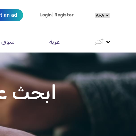
t an ad
Login
|
Register
أكثر
عربة
سوق
ابحث ع