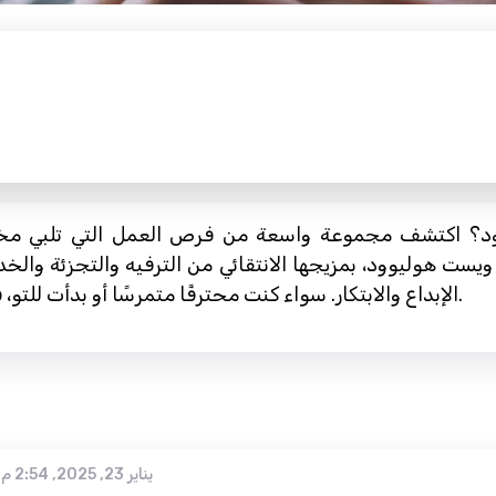
 اكتشف مجموعة واسعة من فرص العمل التي تلبي مختلف
ويست هوليوود، بمزيجها الانتقائي من الترفيه والتجزئة والخ
الإبداع والابتكار. سواء كنت محترفًا متمرسًا أو بدأت للتو، فإن ويست هوليوود لديها ما تقدمه للجميع.
يناير 23, 2025, 2:54 م