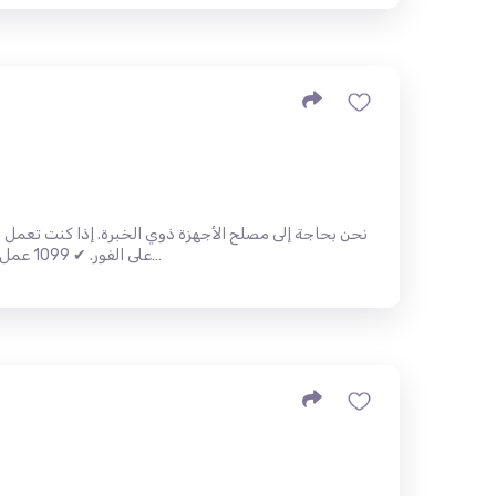
نحن بحاجة إلى مصلح الأجهزة ذوي الخبرة. إذا كنت تعمل ب
على الفور. ✔ 1099 عمل ✔ لا يوجد تدريب ✔ اللغة الانجليزية م…