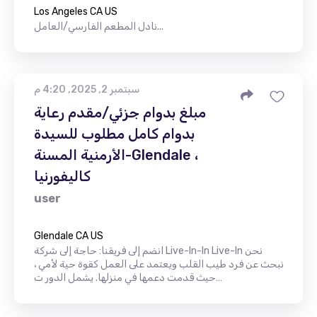
Los Angeles CA US
نادل المطعم الفارسي/العامل...
سبتمبر 2, 2025, 4:20 م
مبلغ بدوام جزئي/مقدم رعاية
بدوام كامل مطلوب للسيدة
الأرمنية المسنة-Glendale ،
كاليفورنيا
user
Glendale CA US
انضم إلى فريقنا: حاجة إلى شركة Live-In-In Live-In نحن
نبحث عن فرد طيب القلب ويعتمد على العمل كقوة حية لأمي ،
حيث قدمت دعمها في منزلها. يشمل الدور ت…