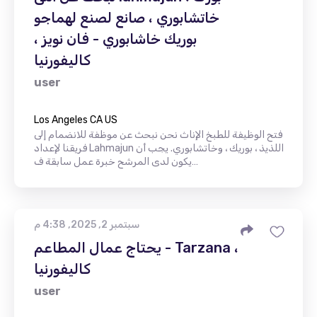
خاتشابوري ، صانع لصنع لهماجو
بوريك خاشابوري - فان نويز ،
كاليفورنيا
user
Los Angeles CA US
فتح الوظيفة للطبخ الإناث نحن نبحث عن موظفة للانضمام إلى
فريقنا لإعداد Lahmajun اللذيذ ، بوريك ، وخاتشابوري. يجب أن
يكون لدى المرشح خبرة عمل سابقة ف…
سبتمبر 2, 2025, 4:38 م
يحتاج عمال المطاعم - Tarzana ،
كاليفورنيا
user