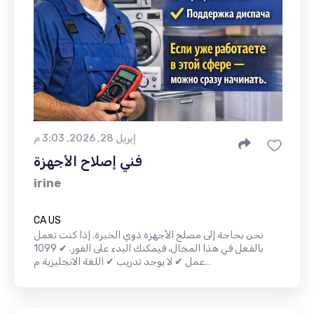
إبريل 28, 2026, 3:03 م
فني إصلاح الأجهزة
irine
CA US
نحن بحاجة إلى مصلح الأجهزة ذوي الخبرة. إذا كنت تعمل
بالفعل في هذا المجال، فيمكنك البدء على الفور. ✔ 1099
عمل ✔ لا يوجد تدريب ✔ اللغة الانجليزية م…