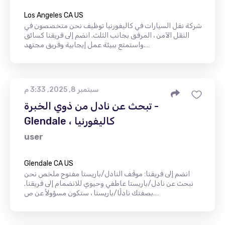
Los Angeles CA US
شركة نقل السيارات في كاليفورنيا توظيف نحن متخصصون في
النقل الآمن ، المرفق بجانب الثلث. انضم إلى فريقنا كسائق
واستمتع ببيئة عمل إيجابية وفريق مجتهد.…
سبتمبر 8, 2025, 3:33 م
تبحث عن نادل من ذوي الخبرة -
Glendale ، كاليفورنيا
user
Glendale CA US
انضم إلى فريقنا: موقف النادل/باريستا مفتوح ملخص نحن
نبحث عن نادل/باريستا عاطفي وحيوي للانضمام إلى فريقنا.
بصفتك نادلًا/باريستا ، ستكون مسؤولاً عن ص.…