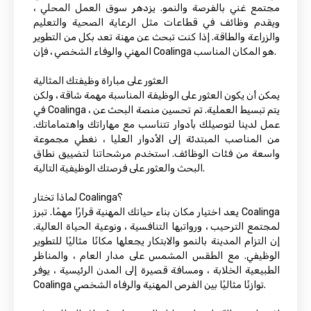
مجتمع غني بالفرصة والنمو. يزدهر سوق العمل المحلي ،
ويقدم وظائف في قطاعات مثل الرعاية الصحية والتعليم
والزراعة والطاقة. إذا كنت تبحث عن مهنة تعد بكل من التطوير
المهني والوفاء الشخصي ، فإن Coalinga هو المكان المناسب.
العثور على مباراة وظيفتك المثالية
يمكن أن يكون العثور على الوظيفة المناسبة مهمة شاقة ، ولكن
في Coalinga ، يتم تبسيط العملية. تم تحسين منصة البحث عن
عمل لدينا لتوصيلك بأدوار تتناسب مع مهاراتك واهتماماتك.
من المناصب المبتدئة إلى الأدوار العليا ، نغطي مجموعة
واسعة من فئات الوظائف. استخدم مرشحاتنا لتضييق نطاق
البحث والعثور على فرصتك الوظيفية التالية.
لماذا تختار Coalinga؟
يعد اختيار مكان بناء حياتك المهنية قرارًا مهمًا. تبرز Coalinga
لمجتمع الترحيب ، ورواتبها التنافسية ، ونوعية الحياة العالية.
إن التزام المدينة بالنمو والابتكار يجعلها مكانًا مثاليًا للتطوير
الوظيفي. مع الطقس المشمس على مدار العام ، والمناظر
الطبيعية الخلابة ، ومسافة قصيرة إلى المدن الرئيسية ، يوفر
Coalinga توازنًا مثاليًا بين الفرص المهنية والرفاه الشخصي.