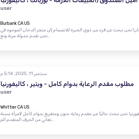
أمين الصندوق/المبيعات اللازمة - بوربانك ، كاليفورنيا
user
Burbank CA US
ن نبحث عن فرد من ذوي الخبرة للانضمام إلى متجر الدخان الموجود في Burbank و Woodland Hills.
نحن نقدم جدولة مرنة وتح…
سبتمبر 11, 2025, 5:14 م
مطلوب مقدم الرعاية بدوام كامل - ويتير ، كاليفورنيا
user
Whittier CA US
فورنيا نحن نبحث حاليًا عن مقدم رعاية حنون ومتفريغ بدوام كامل لامرأة مسنة
تعاني من الخرف المتقدم الم…