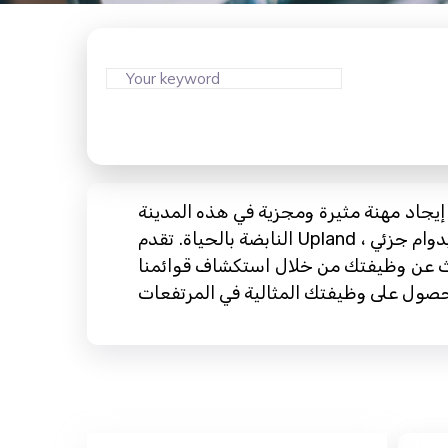
إيجاد مهنة مثيرة ومجزية في هذه المدينة
النابضة بالحياة. تقدم Upland ، المعروفة بسوق العمل الديناميكي ، عدد كبير من الفرص في مختلف القطاعات. سواء كنت تبحث عن عمل بدوام جزئي
بحث عن وظيفتك من خلال استكشاف قوائمنا