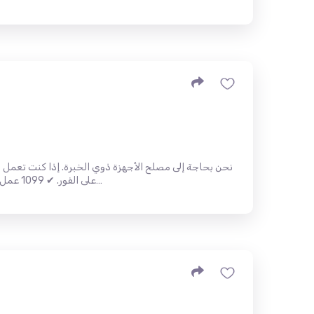
نحن بحاجة إلى مصلح الأجهزة ذوي الخبرة. إذا كنت تعمل ب
على الفور. ✔ 1099 عمل ✔ لا يوجد تدريب ✔ اللغة الانجليزية م…