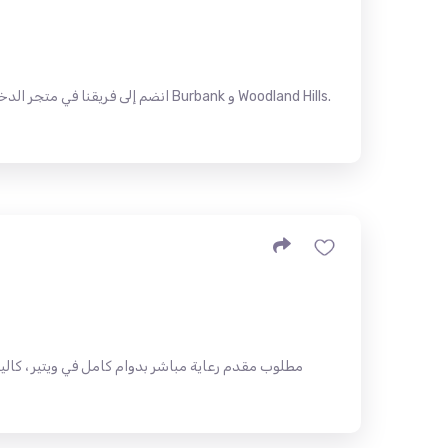
انضم إلى فريقنا في متجر الدخان! نح
مطلوب مقدم رعاية مباشر بدوام كامل في ويتير ، كالي