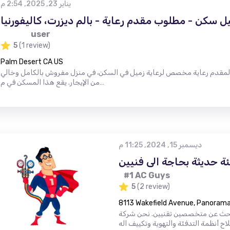
يناير 23, 2025, 2:54 م
 سكن - مطلوب مقدم رعاية - بالم ديزرت، كاليفورنيا
user
5
(1 review)
Palm Desert CA US
 لمقدم رعاية مخصص لرعاية زميل في السكن، في منزل مفروش بالكامل وخالي
من الإيجار. يقع هذا المسكن في م…
ديسمبر 15, 2024, 11:25 م
ة حديثة بحاجة الى فنيين
#1 AC Guys
5
(2 review)
8113 Wakefield Avenue, Panorama 
حث عن متخصصين تقنيين. نحن شركة