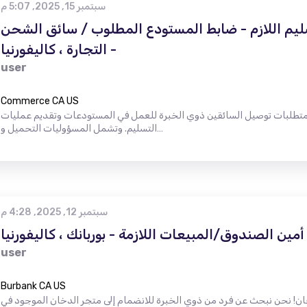
سبتمبر 15, 2025, 5:07 م
ليم اللازم - ضابط المستودع المطلوب / سائق الشحن
- التجارة ، كاليفورنيا
user
Commerce CA US
طلوبة من 25 إلى 40 سنة نشأت متطلبات توصيل السائقين ذوي الخبرة للعمل في المستودعات وتقديم عمليات
التسليم. وتشمل المسؤوليات التحميل و…
سبتمبر 12, 2025, 4:28 م
أمين الصندوق/المبيعات اللازمة - بوربانك ، كاليفورنيا
user
Burbank CA US
ن نبحث عن فرد من ذوي الخبرة للانضمام إلى متجر الدخان الموجود في Burbank و Woodland Hills.