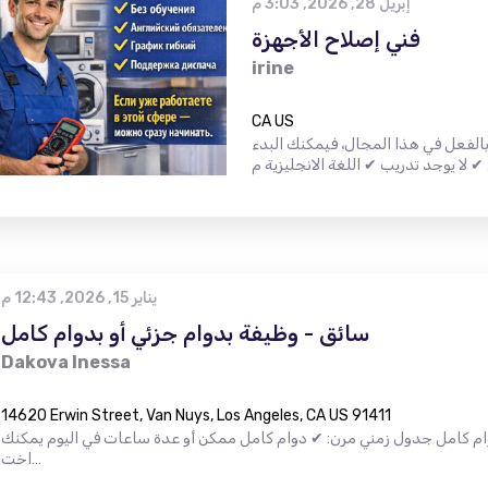
إبريل 28, 2026, 3:03 م
فني إصلاح الأجهزة
irine
CA US
الفعل في هذا المجال، فيمكنك البدء
يناير 15, 2026, 12:43 م
سائق - وظيفة بدوام جزئي أو بدوام كامل
Dakova Inessa
14620 Erwin Street, Van Nuys, Los Angeles, CA US 91411
وام كامل جدول زمني مرن: ✔ دوام كامل ممكن أو عدة ساعات في اليوم يمكنك
اخت…