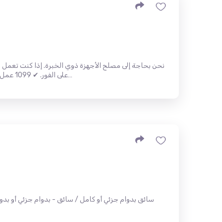
نحن بحاجة إلى مصلح الأجهزة ذوي الخبرة. إذا كنت تعمل ب
على الفور. ✔ 1099 عمل ✔ لا يوجد تدريب ✔ اللغة الانجليزية م…
سائق بدوام جزئي أو كامل / سائق - بدوام جزئي أو بد