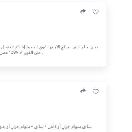
نحن بحاجة إلى مصلح الأجهزة ذوي الخبرة. إذا كنت تعمل ب
على الفور. ✔ 1099 عمل ✔ لا يوجد تدريب ✔ اللغة الانجليزية م…
سائق بدوام جزئي أو كامل / سائق - بدوام جزئي أو بد