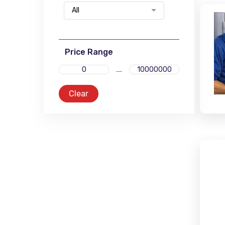
All
Price Range
Clear