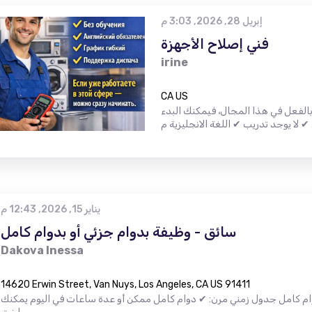
إبريل 28, 2026, 3:03 م
فني إصلاح الأجهزة
irine
CA US
الفعل في هذا المجال، فيمكنك البدء
يناير 15, 2026, 12:43 م
سائق - وظيفة بدوام جزئي أو بدوام كامل
Dakova Inessa
14620 Erwin Street, Van Nuys, Los Angeles, CA US 91411
وام كامل جدول زمني مرن: ✔ دوام كامل ممكن أو عدة ساعات في اليوم يمكنك