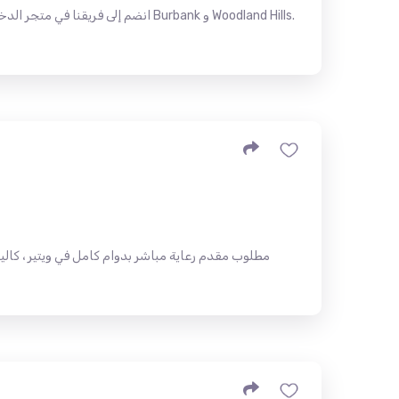
انضم إلى فريقنا في متجر الدخان! نح
مطلوب مقدم رعاية مباشر بدوام كامل في ويتير ، كالي