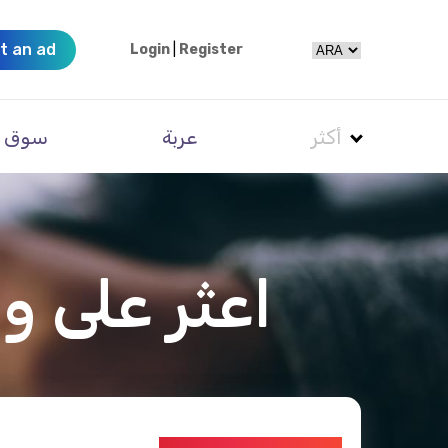
t an ad
Login
|
Register
أكثر
عربة
سوق
اعثر على و