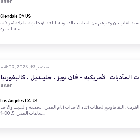
user
Glendale CA US
به القانونيين وغيرهم من المناصب القانونية. اللغة الإنجليزية بطلاقة أمر لا بد
منه. الخبرة …
سبتمبر 19, 2025, 4:09 م
المأدبات الأمريكية - فان نويز ، جلينديل ، كاليفورنيا
user
Los Angeles CA US
 الفرصة: التقاط وبيع لحظات أثناء الأحداث أيام العمل: الجمعة والسبت والأحد
ساعات العمل: 5: 00-1…