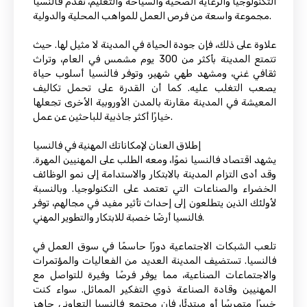
التكنولوجيا والرعاية الصحية والسياحة والتعليم، تقدم فالنسيا
مجموعة واسعة من فرص العمل للمواهب المحلية والدولية.
علاوة على ذلك، فإن جودة الحياة في المدينة لا مثيل لها. حيث
تتمتع المدينة بأكثر من 300 يوم مشمس في العام، وتراث
ثقافي غني، ومشهد طهي شهير، وتوفر فالنسيا أسلوب حياة
يصعب التغلب عليه. كما أن القدرة على تحمل تكاليف
المعيشة في المدينة مقارنة بالمدن الأوروبية الأخرى تجعلها
خيارًا أكثر جاذبية للباحثين عن عمل.
إطلاق العنان لإمكاناتك المهنية في فالنسيا
يشهد اقتصاد فالنسيا نموًا، ومعه الطلب على المهنيين المهرة.
وقد أدى التزام المدينة بالابتكار والاستدامة إلى نمو الوظائف
الخضراء والصناعات التي تعتمد على التكنولوجيا. وبالنسبة
لأولئك الذين يتطلعون إلى إحداث تأثير مفيد في مجالهم، توفر
فالنسيا أرضًا خصبة للابتكار والتطوير المهني.
تلعب الشبكات الاجتماعية دورًا حاسمًا في سوق العمل في
فالنسيا. تستضيف المدينة العديد من الفعاليات والمؤتمرات
والاجتماعات الصناعية، مما يوفر فرصًا وفيرة للتواصل مع
المهنيين وقادة الصناعة ذوي التفكير المماثل. سواء كنت
خبيرًا متمرسًا أو مبتدئًا، فإن مجتمع فالنسيا التعاوني جاهز