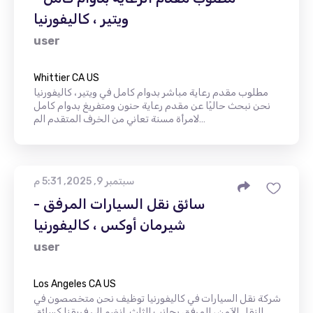
ويتير ، كاليفورنيا
user
Whittier CA US
مطلوب مقدم رعاية مباشر بدوام كامل في ويتير ، كاليفورنيا
نحن نبحث حاليًا عن مقدم رعاية حنون ومتفريغ بدوام كامل
لامرأة مسنة تعاني من الخرف المتقدم الم…
سبتمبر 9, 2025, 5:31 م
سائق نقل السيارات المرفق -
شيرمان أوكس ، كاليفورنيا
user
Los Angeles CA US
شركة نقل السيارات في كاليفورنيا توظيف نحن متخصصون في
النقل الآمن ، المرفق بجانب الثلث. انضم إلى فريقنا كسائق