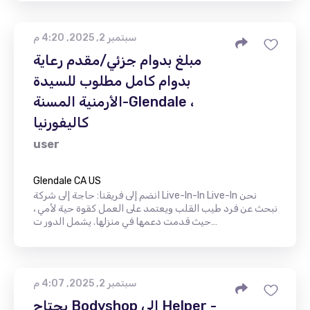
سبتمبر 2, 2025, 4:20 م
مبلغ بدوام جزئي/مقدم رعاية
بدوام كامل مطلوب للسيدة
الأرمنية المسنة-Glendale ،
كاليفورنيا
user
Glendale CA US
انضم إلى فريقنا: حاجة إلى شركة Live-In-In Live-In نحن
نبحث عن فرد طيب القلب ويعتمد على العمل كقوة حية لأمي ،
حيث قدمت دعمها في منزلها. يشمل الدور ت…
سبتمبر 2, 2025, 4:07 م
يحتاج Bodyshop إلى Helper -