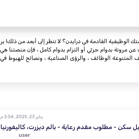
لوظيفية القادمة في درايدن؟ لا تنظر إلى أبعد من ذلك! يربطك دليلنا الشام
ن مرونة بدوام جزئي أو التزام بدوام كامل ، فإن منصتنا هي
 المتنوعة الوظائف ، والرؤى الصناعية ، ونصائح للهبوط في
يناير 23, 2025, 2:54 م
 سكن - مطلوب مقدم رعاية - بالم ديزرت، كاليفورنيا
user