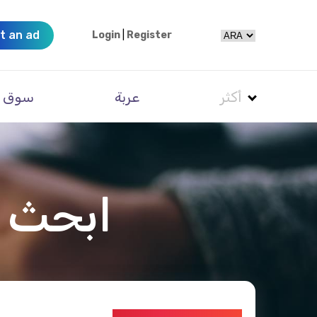
t an ad
Login
|
Register
أكثر
عربة
سوق
ابحث ع