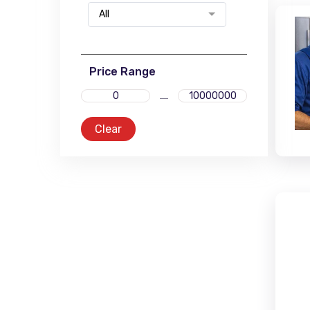
All
Price Range
Clear