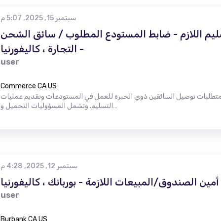
سبتمبر 15, 2025, 5:07 م
ليم اللازم - ضابط المستودع المطلوب / سائق الشحن
- التجارة ، كاليفورنيا
user
Commerce CA US
طلوبة من 25 إلى 40 سنة نشأت متطلبات توصيل السائقين ذوي الخبرة للعمل في المستودعات وتقديم عمليات
التسليم. وتشمل المسؤوليات التحميل و…
سبتمبر 12, 2025, 4:28 م
أمين الصندوق/المبيعات اللازمة - بوربانك ، كاليفورنيا
user
Burbank CA US