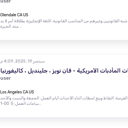
user
Glendale CA US
به القانونيين وغيرهم من المناصب القانونية. اللغة الإنجليزية بطلاقة أمر لا بد
منه. الخبرة …
سبتمبر 19, 2025, 4:09 م
المأدبات الأمريكية - فان نويز ، جلينديل ، كاليفورنيا
user
Los Angeles CA US
 الفرصة: التقاط وبيع لحظات أثناء الأحداث أيام العمل: الجمعة والسبت والأحد
ساعات العمل: 5: 00-1…