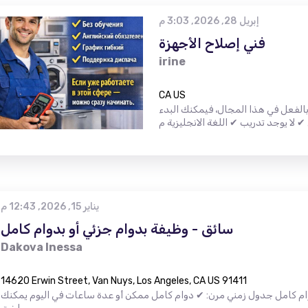
إبريل 28, 2026, 3:03 م
فني إصلاح الأجهزة
irine
CA US
الفعل في هذا المجال، فيمكنك البدء
يناير 15, 2026, 12:43 م
سائق - وظيفة بدوام جزئي أو بدوام كامل
Dakova Inessa
14620 Erwin Street, Van Nuys, Los Angeles, CA US 91411
وام كامل جدول زمني مرن: ✔ دوام كامل ممكن أو عدة ساعات في اليوم يمكنك