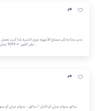
نحن بحاجة إلى مصلح الأجهزة ذوي الخبرة. إذا كنت تعمل ب
على الفور. ✔ 1099 عمل ✔ لا يوجد تدريب ✔ اللغة الانجليزية م…
سائق بدوام جزئي أو كامل / سائق - بدوام جزئي أو بد