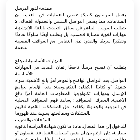
مقدمة لدور المرسل
يعمل المرسلون كمركز عصبي للعمليات في العديد من
الصناعات، مما يضمن التواصل السلس والجدولة الفعالة. لا
يتطلب المرسل الماهر في سياق التحدث باللغة الإنجليزية
مهارات لغوية ممتازة فحسب، بل يتطلب أيضًا سلوكًا هادئًا
وتفكيرًا سريعًا والقدرة على التعامل مع المواقف العصيبة
بنعمة.
المهارات الأساسية للنجاح
يتطلب أن تصبح مرسلًا ناجحًا إتقان العديد من المهارات
الأساسية:
التواصل: يعد التواصل الواضح والموجز أمرًا بالغ الأهمية، سواء
شفهيًا أو كتابيًا. الكفاءة التكنولوجية: يعد الإلمام ببرامج
الإرسال ومهارات تكنولوجيا المعلومات العامة أمرًا بالغ
الأهمية. المعرفة الجغرافية: يساعد فهم الجغرافيا المحلية
في التوجيه والجدولة بكفاءة. حل المشكلات: القدرة لتقييم
المشكلات ومعالجتها بسرعة عند ظهورها.
المؤهلات والتدريب
للدخول إلى هذا المجال، عادة ما تكون شهادة الدراسة الثانوية
مطلوبة، على الرغم من أن بعض أصحاب العمل قد يفضلون أو
يطلبون التعليم بعد الثانوي. تتوفر أيضًا برامج تدريبية