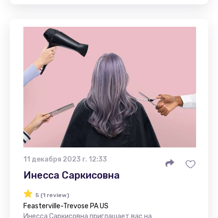
11 декабря 2023 г. 12:33
Инесса Саркисовна
5 (1 review)
Feasterville-Trevose PA US
Инесса Саркисовна приглашает вас на