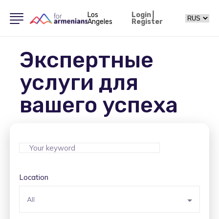
Los
Login
|
Angeles
Register
Экспертные
услуги для
вашего успеха
Location
All