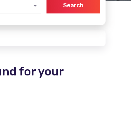
Search
und for your