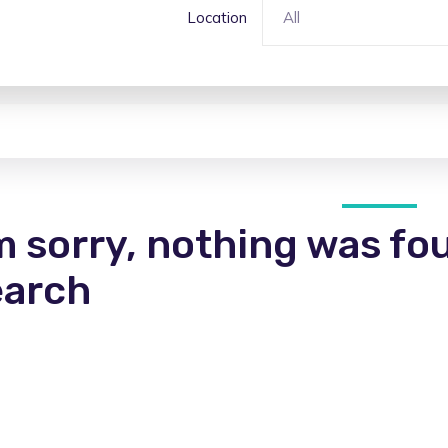
Location
All
m sorry, nothing was fo
earch