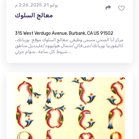
يوليو 21, 2025, 2:26 م
معالج السلوك
315 West Verdugo Avenue, Burbank, CA US 91502
مركز أبا الصحي مسمى وظيفي: معالج السلوك موقع: بوربانك ،
كاليفورنيا بوربانك/صن فالي/شمال هوليوود/غلينديل مناطق
شروط: كل ساعة ، بدوام جزئي ...