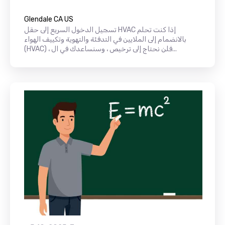
Glendale CA US
تسجيل الدخول السريع إلى حقل HVAC إذا كنت تحلم
بالانضمام إلى الملايين في التدفئة والتهوية وتكييف الهواء
(HVAC) ، فلن نحتاج إلى ترخيص ، وسنساعدك في ال...