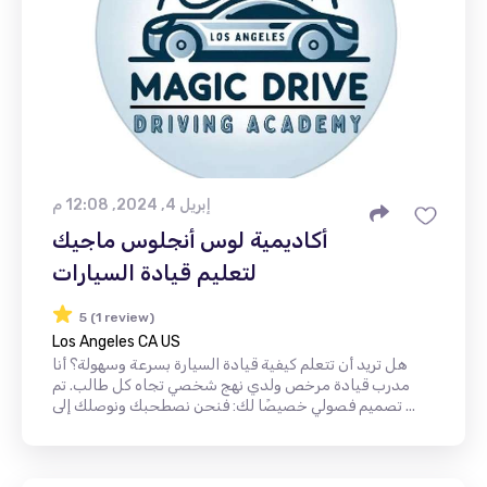
إبريل 4, 2024, 12:08 م
أكاديمية لوس أنجلوس ماجيك
لتعليم قيادة السيارات
5 (1 review)
Los Angeles CA US
هل تريد أن تتعلم كيفية قيادة السيارة بسرعة وسهولة؟ أنا
مدرب قيادة مرخص ولدي نهج شخصي تجاه كل طالب. تم
تصميم فصولي خصيصًا لك: فنحن نصطحبك ونوصلك إلى ...