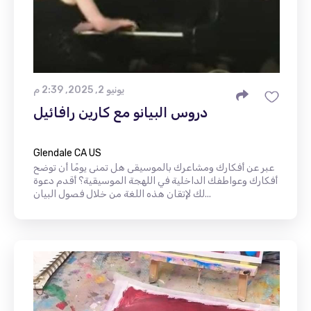
يونيو 2, 2025, 2:39 م
دروس البيانو مع كارين رافائيل
Glendale CA US
عبر عن أفكارك ومشاعرك بالموسيقى هل تمنى يومًا أن توضح
أفكارك وعواطفك الداخلية في اللهجة الموسيقية؟ أقدم دعوة
لك لإتقان هذه اللغة من خلال فصول البيان...