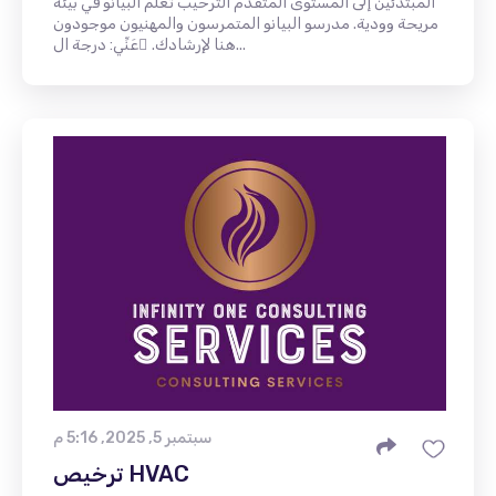
المبتدئين إلى المستوى المتقدم الترحيب تعلم البيانو في بيئة
مريحة وودية. مدرسو البيانو المتمرسون والمهنيون موجودون
هنا لإرشادك. ْعَنِّي: درجة ال...
سبتمبر 5, 2025, 5:16 م
ترخيص HVAC